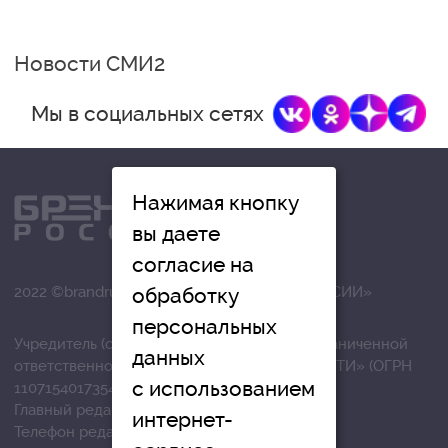
Новости СМИ2
Мы в социальных сетях
Нажимая кнопку
вы даете
согласие на
2022 ©brandrussia.online | СИ «БРЕНДЫ РОССИИ»
обработку
персональных
Учредитель (соучредители): Общество с ограниченной
данных
ответственностью «РЕГИОНАЛЬНЫЕ НОВОСТИ» (ОГРН
с использованием
1107154017354)
Главный редактор: Вострикова О.Г.
интернет-
Телефон редакции: +7 (4872) 710-803