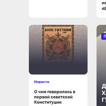
и
4
П
Новости
Д
О чем говорилось в
Х
первой советской
Г
Конституции