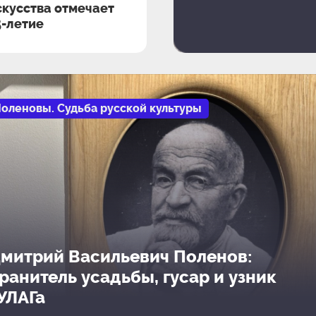
скусства отмечает
5-летие
оленовы. Судьба русской культуры
митрий Васильевич Поленов:
ранитель усадьбы, гусар и узник
УЛАГа