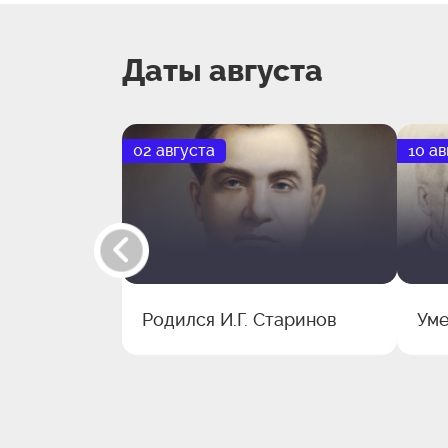
Даты августа
02 августа
10 ав
Родился И.Г. Старинов
Уме
ий