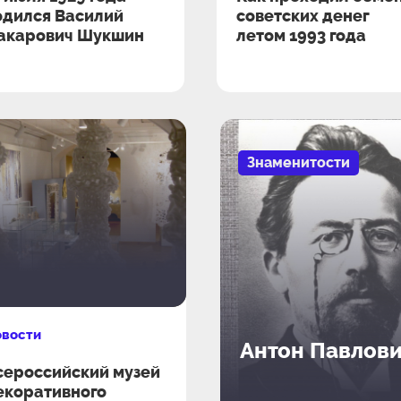
одился Василий
советских денег
акарович Шукшин
летом 1993 года
Знаменитости
овости
Антон Павлови
сероссийский музей
екоративного