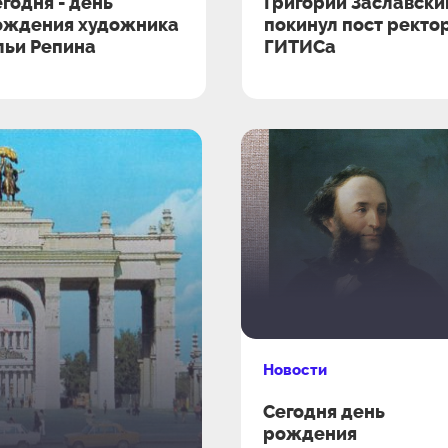
годня - день
Григорий Заславски
ождения художника
покинул пост ректо
льи Репина
ГИТИСа
Новости
Сегодня день
рождения