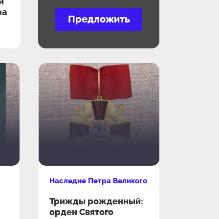
й
ра
Наследие Петра Великого
Трижды рожденный:
орден Святого