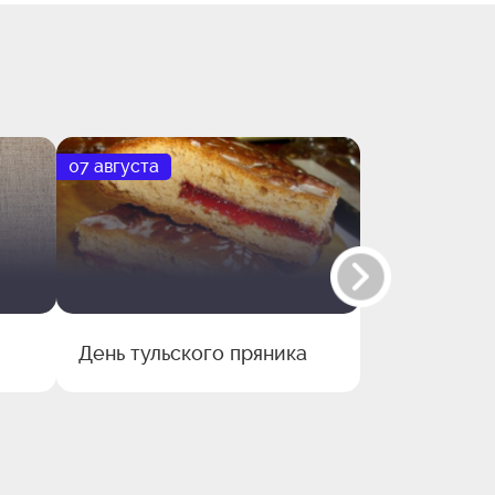
07 августа
09 августа
День тульского пряника
Родилась Е
Федоровна