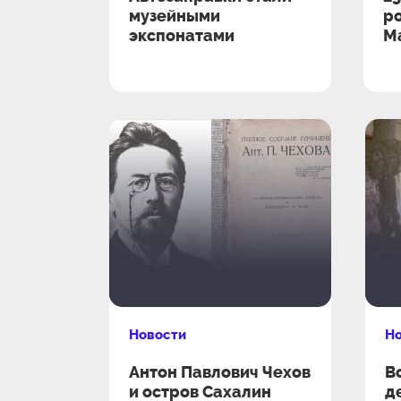
музейными
р
экспонатами
М
Новости
Н
Антон Павлович Чехов
В
и остров Сахалин
д