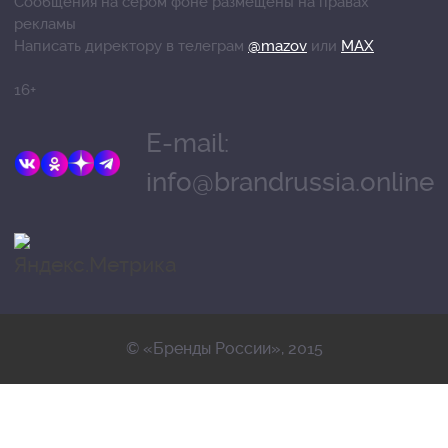
Сообщения на сером фоне размещены на правах
рекламы
Написать директору в телеграм
@mazov
или
MAX
16+
E-mail:
info@brandrussia.online
© «Бренды России», 2015