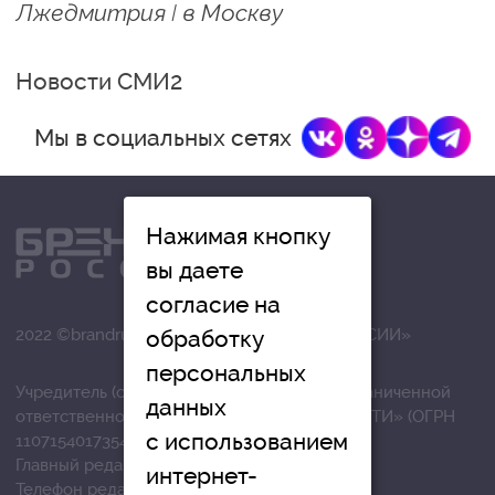
Лжедмитрия I в Москву
Новости СМИ2
Мы в социальных сетях
Нажимая кнопку
вы даете
согласие на
2022 ©brandrussia.online | СИ «БРЕНДЫ РОССИИ»
обработку
персональных
Учредитель (соучредители): Общество с ограниченной
данных
ответственностью «РЕГИОНАЛЬНЫЕ НОВОСТИ» (ОГРН
с использованием
1107154017354)
Главный редактор: Вострикова О.Г.
интернет-
Телефон редакции: +7 (4872) 710-803