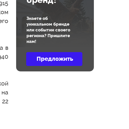
бренд!
915
ком
Знаете об
его
уникальном бренде
или событии своего
региона? Пришлите
нам!
а в
940
кой
 на
 22