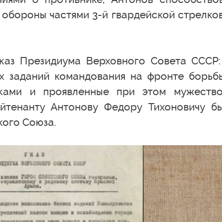
обороны частями 3-й гвардейской стрелко
каз Президиума Верховного Совета СССР:
х заданий командования на фронте борьб
иками и проявленные при этом мужеств
йтенанту Антонову Федору Тихоновичу б
кого Союза.