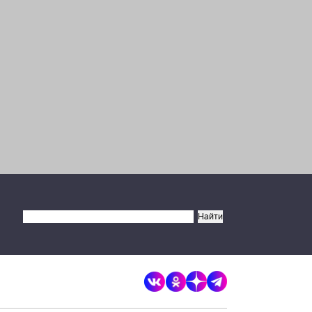
×
Разрешите сайту brandrussia.online
отправлять вам уведомления на
рабочий стол
Запретить
Разрешить