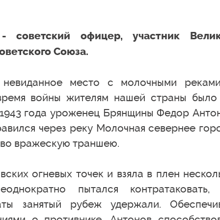
- советский офицер, участник Вели
оветского Союза.
 невиданное место с молочными рекам
время войны жителям нашей страны было
я 1943 года уроженец Брянщины Федор Анто
равился через реку Молочная севернее гор
 во вражескую траншею.
вских огневых точек и взяла в плен нескол
еоднократно пытался контратаковать,
аты занятый рубеж удержали. Обеспечи
иями о противнике, Антонов способство