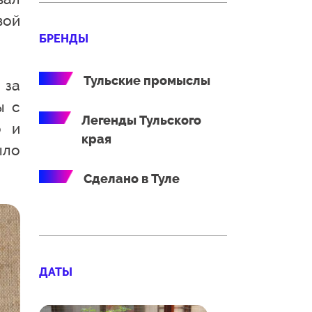
вой
БРЕНДЫ
Тульские промыслы
 за
ы с
Легенды Тульского
о и
края
ыло
Сделано в Туле
ДАТЫ