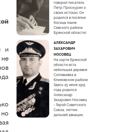
говорил писатель
Петр Проскурин о
своих истоках. Он
родился в посёлке
кой
Косицы (ныне
Севского района
Брянской области).
АЛЕКСАНДР
и и
ЗАХАРОВИЧ
НОСОВЕЦ
 не
На карте Брянской
области есть
нов
небольшая деревня
Соловьевка в
ода
Климовском районе.
Здесь 25 июня 1915
года родился
Александр
Захарович Носовец
ько
- Герой Советского
Союза, летчик
 но
дальней авиации.
вая
вал