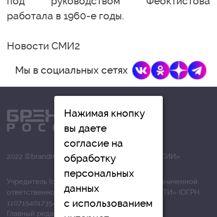
под руководством Феоктистова
работала в 1960-е годы.
Новости СМИ2
Мы в социальных сетях
Нажимая кнопку
вы даете
согласие на
обработку
2022 ©brandrussia.online | СИ «БРЕНДЫ РОССИИ»
персональных
Учредитель (соучредители): Общество с ограниченной
данных
ответственностью «РЕГИОНАЛЬНЫЕ НОВОСТИ» (ОГРН
с использованием
1107154017354)
Главный редактор: Вострикова О.Г.