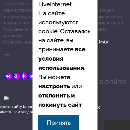
LiveInternet.
24.01.2018 г. согласно выписке из реестра
зарегистрированных средств массовой информации
На сайте
выдана Федеральной службой по надзору в сфере связи,
используются
информационных технологий и массовых коммуникаций
Сообщения на сером фоне размещены на правах
cookie. Оставаясь
рекламы
на сайте, вы
Написать директору в телеграм
@mazov
или
MAX
принимаете
все
16+
условия
использования.
E-mail:
Вы можете
info@brandrussia.online
или
настроить
отклонить и
покинуть сайт
×
ешите сайту brandrussia.online
авлять вам уведомления на рабочий
наверх
Принять
© «Бренды России», 2015