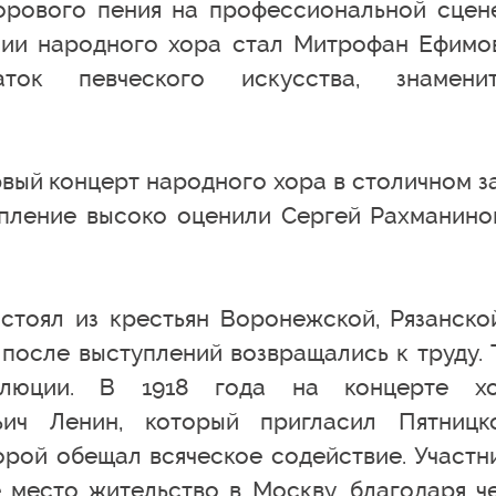
орового пения на профессиональной сцен
сии народного хора стал Митрофан Ефимо
аток певческого искусства, знамени
рвый концерт народного хора в столичном з
пление высоко оценили Сергей Рахманино
стоял из крестьян Воронежской, Рязанско
после выступлений возвращались к труду. 
олюции. В 1918 года на концерте х
ьич Ленин, который пригласил Пятницк
торой обещал всяческое содействие. Участн
 место жительство в Москву, благодаря ч