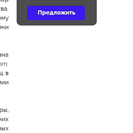
ва.
ему
ени
вна
ют,
ц в
мии
ры,
них
ных