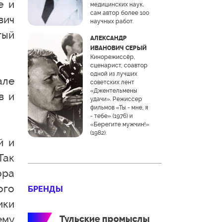
е и
медицинских наук,
сам автор более 100
вич
научных работ.
тый
АЛЕКСАНДР
ИВАНОВИЧ СЕРЫЙ
Кинорежиссёр,
сценарист, соавтор
одной из лучших
але
советских лент
«Джентельмены
в и
удачи». Режиссер
фильмов «Ты - мне, я
- тебе» (1976) и
«Берегите мужчин!»
(1982).
й и
Так
ора
ого
БРЕНДЫ
ики
ему
Тульские промыслы