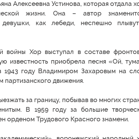
яна Алексеевна Устинова, которая отдала х
еской жизни. Она – автор знаменит
 девушки, как лебеди, неспешно плыву
й войны Хор выступал в составе фронто
ую известность приобрела песня «Ой, тум
в 1943 году Владимиром Захаровым на сл
м партизанского движения.
выезжать за границу, побывав во многих стра
енитым. В 1959 году за большие творчес
ен орденом Трудового Красного знамени.
«академический», воронежский народный 