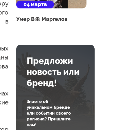
ору
04 марта
ого
Умер В.Ф. Маргелов
т в
вых
аны
Предложи
ова
новость или
бренд!
нах
кие
Знаете об
уникальном бренде
или событии своего
региона? Пришлите
нам!
хор