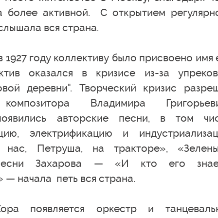
а более активной. С открытием регулярн
слышала вся страна.
в 1927 году коллективу было присвоено имя 
ктив оказался в кризисе из-за упреко
овой деревни". Творческий кризис разре
мпозитора Владимира Григорьеви
оявились авторские песни, в том чи
ацию, электрификацию и индустриализа
и нас, Петруша, на тракторе», «Зелен
 песни Захарова — «И кто его знае
 — начала петь вся страна.
ра появляется оркестр и танцеваль