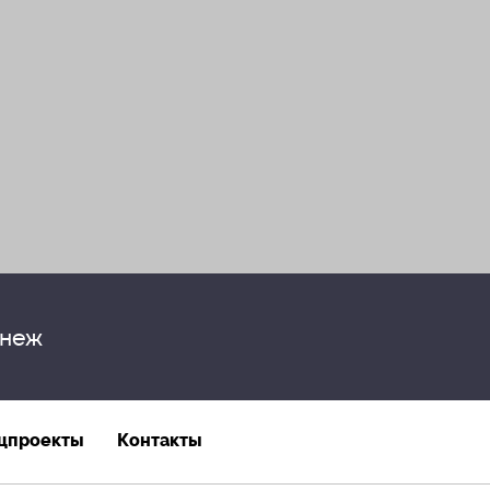
неж
цпроекты
Контакты