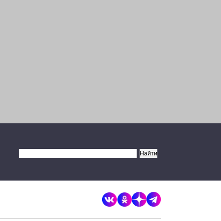
×
Разрешите сайту brandrussia.online
отправлять вам уведомления на
рабочий стол
Запретить
Разрешить