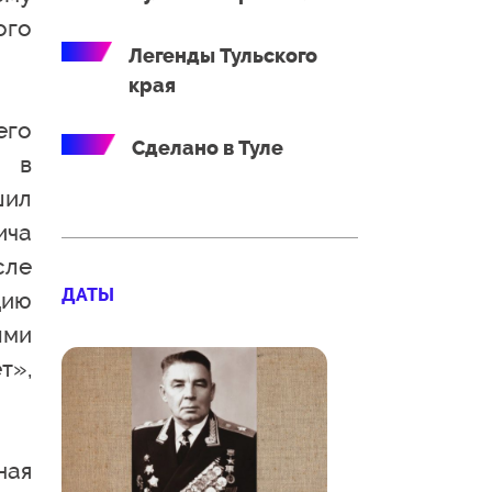
ого
Легенды Тульского
края
его
Сделано в Туле
в в
шил
ча
сле
ДАТЫ
цию
ыми
т»,
ная