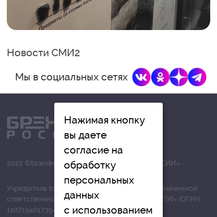
Новости СМИ2
Мы в социальных сетях
Нажимая кнопку
вы даете
согласие на
обработку
2022 ©brandrussia.online | СИ «БРЕНДЫ РОССИИ»
персональных
Учредитель (соучредители): Общество с ограниченной
данных
ответственностью «РЕГИОНАЛЬНЫЕ НОВОСТИ» (ОГРН
с использованием
1107154017354)