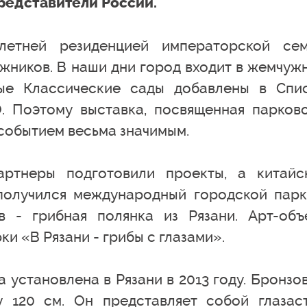
редставители России.
етней резиденцией императорской сем
жников. В наши дни город входит в жемчуж
ные Классические сады добавлены в Спи
 Поэтому выставка, посвященная парков
 событием весьма значимым.
артнеры подготовили проекты, а китайс
получился международный городской парк
в - грибная полянка из Рязани. Арт-объ
ки «В Рязани - грибы с глазами».
 установлена в Рязани в 2013 году. Бронзо
у 120 см. Он представляет собой глазас