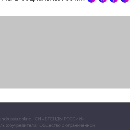
andrussia.online | СИ «БРЕНДЫ РОССИИ»
ль (соучредители): Общество с ограниченной