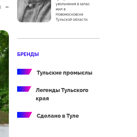
увольнения в запас
ы –
жил в
Новомосковске
Тульской области.
БРЕНДЫ
Тульские промыслы
Легенды Тульского
края
Сделано в Туле