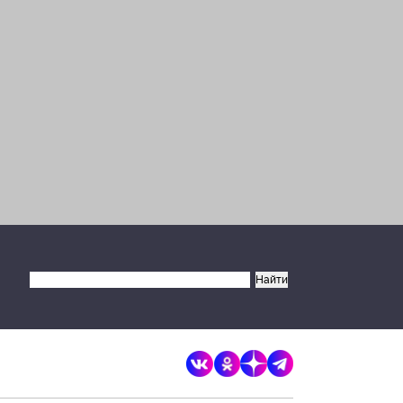
×
Разрешите сайту brandrussia.online
отправлять вам уведомления на
рабочий стол
Запретить
Разрешить