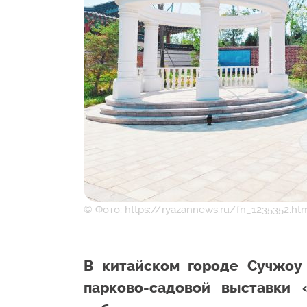
© Фото: https://ryazannews.ru/fn_1235352.ht
В китайском городе Сучжоу
парково-садовой выставки 