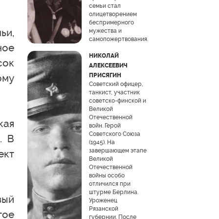
семьи стал
олицетворением
беспримерного
ьи,
мужества и
самопожертвования.
ное
НИКОЛАЙ
сок
АЛЕКСЕЕВИЧ
ому
ПРИСЯГИН
Советский офицер,
танкист, участник
советско-финской и
Великой
Отечественной
кая
войн. Герой
Советского Союза
. В
(1945). На
завершающем этапе
ект
Великой
Отечественной
войны особо
отличился при
штурме Берлина.
вый
Уроженец
Рязанской
тое
губернии. После