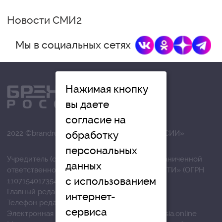
Новости СМИ2
Мы в социальных сетях
Нажимая кнопку
вы даете
согласие на
обработку
2022 ©brandrussia.online | СИ «БРЕНДЫ РОССИИ»
персональных
Учредитель (соучредители): Общество с ограниченной
данных
ответственностью «РЕГИОНАЛЬНЫЕ НОВОСТИ» (ОГРН
с использованием
1107154017354)
Главный редактор: Вострикова О.Г.
интернет-
Телефон редакции: +7 (4872) 710-803
сервиса
Электронная почта редакции:
info@brandrussia.online