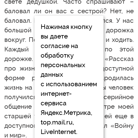
свете дедушкой. Часто спрашивают –
баловал ли он вас с сестрой? Нет, не
баловал. Но он с нами занимался. У нас
Нажимая кнопку
большой участок на даче, и дорожка
вы даете
вокруг. По кругу можно ходить и ходить.
согласие на
Каждый вечер мы ходили по этой
обработку
дорожке. У нас это называлось «Рассказ
персональных
про жизнь». Дедушка мне в доступной
данных
форме рассказывал, как зародилась
с использованием
жизнь на земле, как из обезьяны человек
интернет-
получился. Такое многосерийное
сервиса
общение каждый вечер. И сестре моей
Яндекс.Метрика,
старшей тоже рассказывал. А ей еще в
top.mail.ru,
доступной форме пересказывал «Войну
LiveInternet.
и мир».