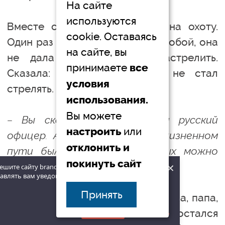
На сайте
используются
Вместе с папой они ездили на охоту.
cookie. Оставаясь
Один раз сестру Лену взяли с собой, она
на сайте, вы
не дала никому косулю застрелить.
принимаете
все
Сказала: дед, не смей. Он не стал
условия
стрелять.
использования.
Вы можете
– Вы сказали – настоящий русский
или
настроить
офицер. А много на вашем жизненном
отклонить и
пути было людей, о которых можно
покинуть сайт
×
сказать так же?
ешите сайту brandrussia.online
авлять вам уведомления на рабочий
наверх
Принять
– Из тех, кого я знала, это дедушка, папа,
мамин брат Вадим Щукин. Он остался
Разрешить
Запретить