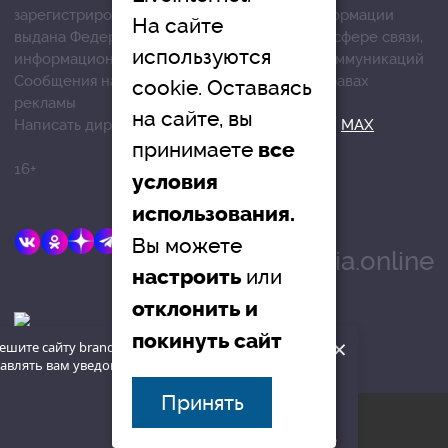
зарегистрированных средств массовой информации
На сайте
выдана Федеральной службой по надзору в сфере связи,
используются
информационных технологий и массовых коммуникаций
Сообщения на сером фоне размещены на правах
cookie. Оставаясь
рекламы
на сайте, вы
Написать директору в телеграм
@mazov
или
MAX
принимаете
все
16+
условия
использования.
E-mail:
Вы можете
info@brandrussia.online
или
настроить
отклонить и
покинуть сайт
×
ешите сайту brandrussia.online
авлять вам уведомления на рабочий
наверх
Принять
© «Бренды России», 2015
Разрешить
Запретить