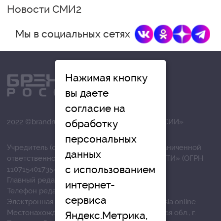
Новости СМИ2
Мы в социальных сетях
Нажимая кнопку
вы даете
согласие на
обработку
2022 ©brandrussia.online | СИ «БРЕНДЫ РОССИИ»
персональных
Учредитель (соучредители): Общество с ограниченной
данных
ответственностью «РЕГИОНАЛЬНЫЕ НОВОСТИ» (ОГРН
с использованием
1107154017354)
Главный редактор: Вострикова О.Г.
интернет-
Телефон редакции: +7 (4872) 710-803
сервиса
Электронная почта редакции:
info@brandrussia.online
Местонахождение редакции: 300041, Тульская обл., г.
Яндекс.Метрика,