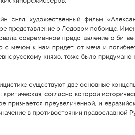
ских кинорежиссеров.
ейн снял художественный фильм «Алекса
вое представление о Ледовом побоище. Име
овала современное представление о битве
с мечом к нам придет, от меча и погибнет
евнерусскому князю, тоже было придумано 
лицистике существуют две основные концеп
 критическая, согласно которой историчес
е признается преувеличенной, и евразийск
значение в противостоянии православной Р