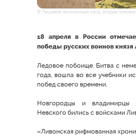
© Лицевой летописный свод, вторая половин
18 апреля в России отмеча
победы русских воинов князя 
Ледовое побоище. Битва с нем
года, вошла во все учебники и
побед своего времени.
Новгородцы и владимирцы п
Невского бились с войсками Ли
«Ливонская рифмованная хроник