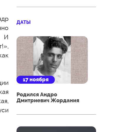
ндр
ДАТЫ
нно
. И
!»,
как
17 ноября
ции
кая
Родился Андро
Дмитриевич Жордания
ая,
уси