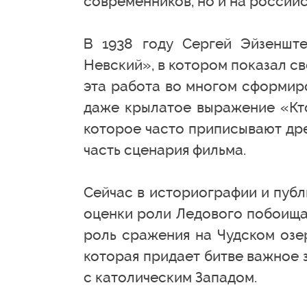
современников, но и на россий
В 1938 году Сергей Эйзеншт
Невский», в котором показал с
эта работа во многом сформир
даже крылатое выражение «Кто 
которое часто приписывают др
часть сценария фильма.
Сейчас в историографии и пуб
оценки роли Ледового побоища:
роль сражения на Чудском озер
которая придает битве важное 
с католическим Западом.