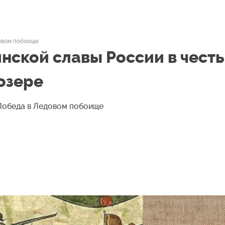
довом побоище
инской славы России в честь
озере
 Победа в Ледовом побоище