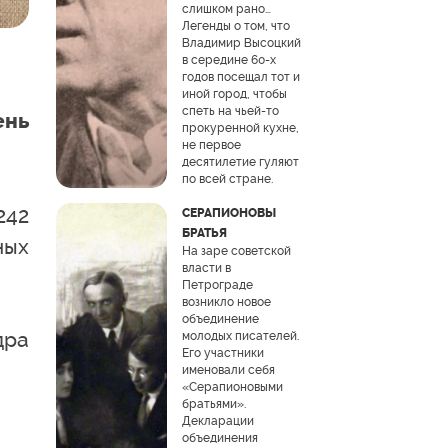
слишком рано…
Легенды о том, что
Владимир Высоцкий
в середине 60-х
годов посещал тот и
иной город, чтобы
спеть на чьей-то
ень
прокуренной кухне,
не первое
десятилетие гуляют
по всей стране.
242
СЕРАПИОНОВЫ
БРАТЬЯ
ных
На заре советской
власти в
Петрограде
возникло новое
объединение
дра
молодых писателей.
Его участники
именовали себя
«Серапионовыми
братьями».
Декларации
объединения