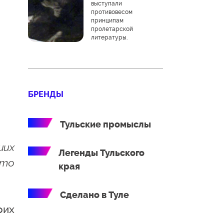
выступали
противовесом
принципам
пролетарской
литературы.
БРЕНДЫ
Тульские промыслы
ших
Легенды Тульского
что
края
Сделано в Туле
оих