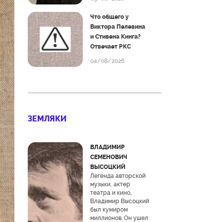
Что общего у
Виктора Пелевина
и Стивена Кинга?
Отвечает РКС
04/08/2026
ЗЕМЛЯКИ
ВЛАДИМИР
СЕМЕНОВИЧ
ВЫСОЦКИЙ
Легенда авторской
музыки, актер
театра и кино,
Владимир Высоцкий
был кумиром
миллионов. Он ушел