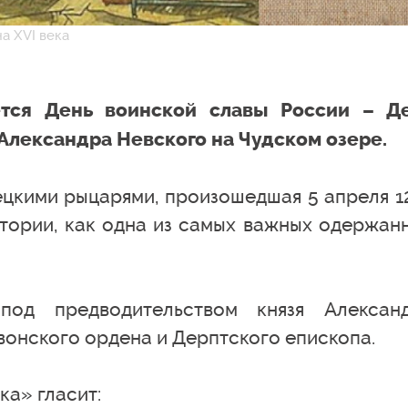
а XVI века
ется День воинской славы России – Д
Александра Невского на Чудском озере.
ецкими рыцарями, произошедшая 5 апреля 1
стории, как одна из самых важных одержан
од предводительством князя Алексан
вонского ордена и Дерптского епископа.
а» гласит: