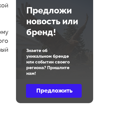
кой
Предложи
новость или
бренд!
ому
ого
вый
Знаете об
уникальном бренде
или событии своего
региона? Пришлите
нам!