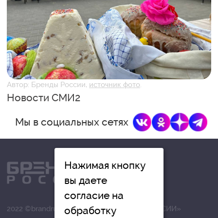
Автор: Бренды России,
источник фото
.
Новости СМИ2
Мы в социальных сетях
Нажимая кнопку
вы даете
согласие на
обработку
2022 ©brandrussia.online | СИ «БРЕНДЫ РОССИИ»