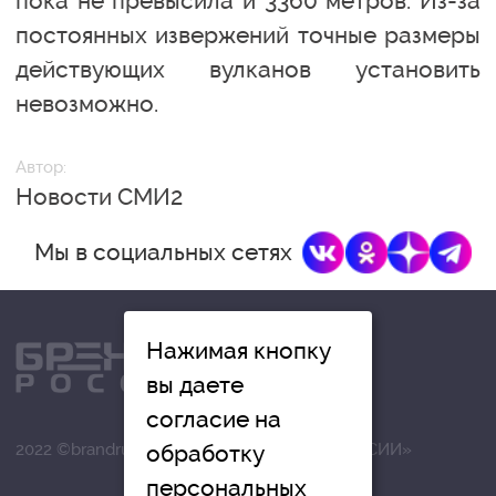
пока не превысила и 3360 метров. Из-за
постоянных извержений точные размеры
действующих вулканов установить
невозможно.
Автор:
Новости СМИ2
Мы в социальных сетях
Нажимая кнопку
вы даете
согласие на
обработку
2022 ©brandrussia.online | СИ «БРЕНДЫ РОССИИ»
персональных