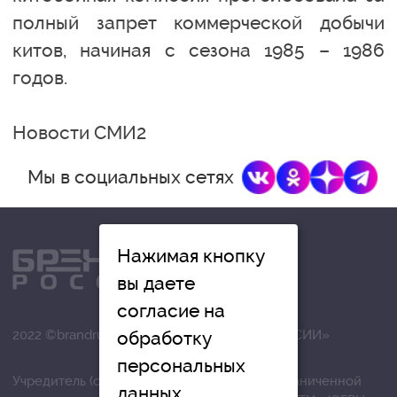
полный запрет коммерческой добычи
китов, начиная с сезона 1985 – 1986
годов.
Новости СМИ2
Мы в социальных сетях
Нажимая кнопку
вы даете
согласие на
обработку
2022 ©brandrussia.online | СИ «БРЕНДЫ РОССИИ»
персональных
Учредитель (соучредители): Общество с ограниченной
данных