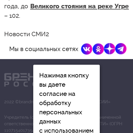
года, до
Великого стояния на реке Угре
– 102.
Новости СМИ2
Мы в социальных сетях
Нажимая кнопку
вы даете
согласие на
2022 ©brandrussia.online | СИ «БРЕНДЫ РОССИИ»
обработку
персональных
Учредитель (соучредители): Общество с ограниченной
данных
ответственностью «РЕГИОНАЛЬНЫЕ НОВОСТИ» (ОГРН
с использованием
1107154017354)