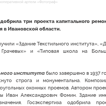
кооперативной артели «Фотограф»
одобрила три проекта капитального ремо
я в Ивановской области.
учили «Здание Текстильного института», «
в Грачевых» и «Типовая школа на Боль
ьного института
было завершено в 1937 го
кнуто строга и монументальна. Компози
моугольных оконных проемов. Автором прое
ры Иван Александрович Фомин. Здание им
начения. Госэкспертиза одобрила про