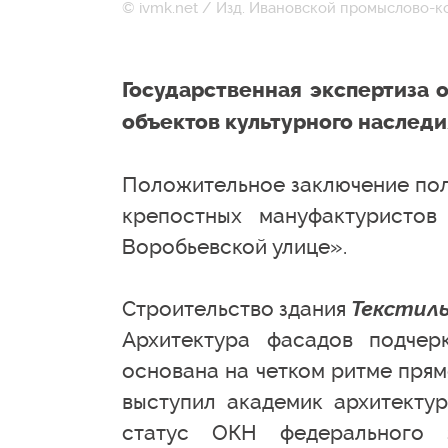
© ivmk.net / Изд. Ивановской промыслово-
Государственная экспертиза 
объектов культурного наследи
Положительное заключение пол
крепостных мануфактуристо
Воробьевской улице».
Строительство здания
Текстил
Архитектура фасадов подчер
основана на четком ритме пря
выступил академик архитекту
статус ОКН федерального з