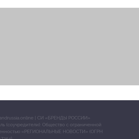
andrussia.online | СИ «БРЕНДЫ РОССИИ»
ль (соучредители): Общество с ограниченной
венностью «РЕГИОНАЛЬНЫЕ НОВОСТИ» (ОГРН
17354)