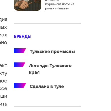
наследия
Фурманова получил
роман «Чапаев».
дия
мых
мах
БРЕНДЫ
ено
Тульские промыслы
ект
Легенды Тульского
края
кту
ное
Сделано в Туле
ссе
ыши
ить