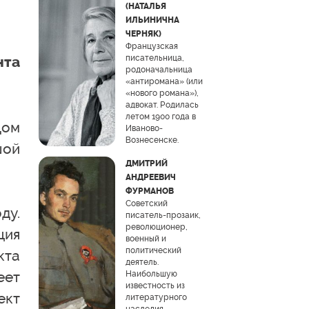
(НАТАЛЬЯ
ИЛЬИНИЧНА
ЧЕРНЯК)
Французская
писательница,
нта
родоначальница
«антиромана» (или
«нового романа»),
адвокат. Родилась
летом 1900 года в
Дом
Иваново-
Вознесенске.
шой
ДМИТРИЙ
АНДРЕЕВИЧ
ФУРМАНОВ
Советский
ду.
писатель-прозаик,
революционер,
ция
военный и
политический
кта
деятель.
еет
Наибольшую
известность из
ект
литературного