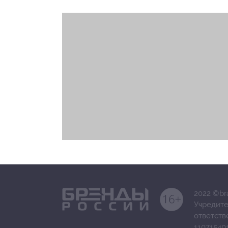
2022 ©br
Учредите
ответст
11071540