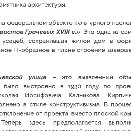
амятника архитектуры.
на федеральном объекте культурного насле
стов Грачевых XVIII в.»
. Это одна из са
 усадеб, сохранившая жилой дом в фор
жное П-образное в плане строение заверш
евской улице
– это выявленный объ
ие было выстроено в 1930 году по прое
иколая Иосифовича Кадникова. Кирпич
лнено в стиле конструктивизма. В проце
отклонение от проекта: вместо плоской кр
Теперь здесь предполагается выполн