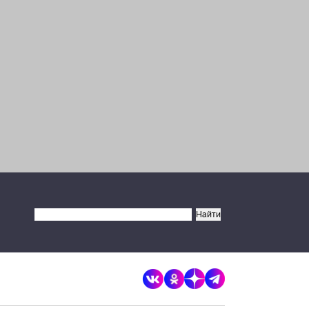
×
Разрешите сайту brandrussia.online
отправлять вам уведомления на
рабочий стол
Запретить
Разрешить