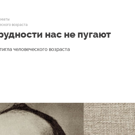
уреаты
еского возраста
рудности нас не пугают
тигла человеческого возраста