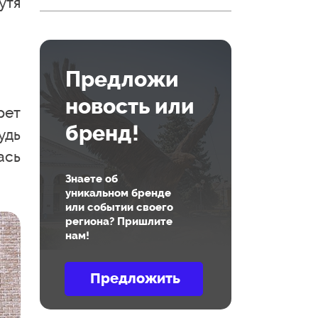
тя
Предложи
новость или
рет
бренд!
удь
ась
Знаете об
уникальном бренде
или событии своего
региона? Пришлите
нам!