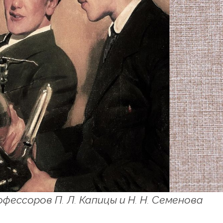
ессоров П. Л. Капицы и Н. Н. Семенова