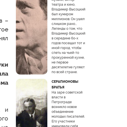
театра и кино,
Владимир Высоцкий
был кумиром
миллионов. Он ушел
в –
слишком рано…
гое
Легенды о том, что
Владимир Высоцкий
нял
в середине 60-х
годов посещал тот и
иной город, чтобы
спеть на чьей-то
прокуренной кухне,
не первое
уки
десятилетие гуляют
по всей стране.
ыла
зма
СЕРАПИОНОВЫ
БРАТЬЯ
На заре советской
власти в
Петрограде
возникло новое
, и
объединение
молодых писателей.
ого
Его участники
именовали себя