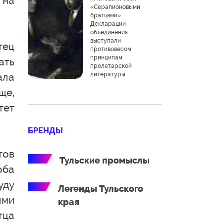
 на
«Серапионовыми
братьями».
Декларации
объединения
выступали
тец
противовесом
принципам
ать
пролетарской
литературы.
ала
ще,
тет
БРЕНДЫ
тов
Тульские промыслы
оба
уду
Легенды Тульского
ыми
края
тца