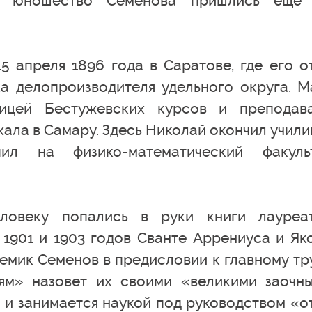
 и юношество Семенова пришлись еще
5 апреля 1896 года в Саратове, где его о
 делопроизводителя удельного округа. М
ницей Бестужевских курсов и преподав
ала в Самару. Здесь Николай окончил учили
л на физико-математический факуль
овеку попались в руки книги лауреа
1901 и 1903 годов Сванте Аррениуса и Як
емик Семенов в предисловии к главному тр
ям» назовет их своими «великими заочн
т и занимается наукой под руководством «о