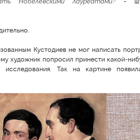
ть Нобелевскими лауреатами?
- шу
дительно.
изованным Кустодиев не мог написать порт
ому художник попросил принести какой-ниб
х исследования. Так на картине появил