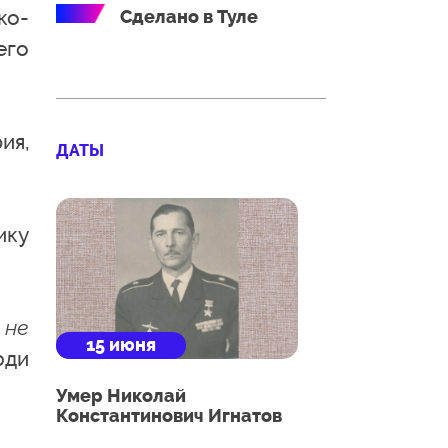
ко-
Сделано в Туле
его
ия,
ДАТЫ
ику
 не
15 июня
юди
Умер Николай
Константинович Игнатов