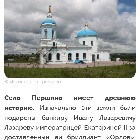
© vk.com/hram_pershino
Село Першино имеет древнюю
Изначально эти земли были
историю.
подарены банкиру Ивану Лазаревичу
Лазареву императрицей Екатериной II за
доставленный ей бриллиант «Орлов»,