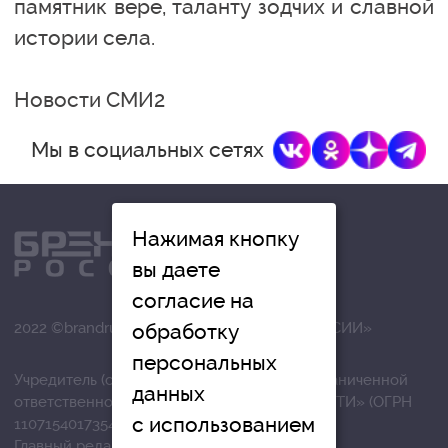
памятник вере, таланту зодчих и славной
истории села.
Новости СМИ2
Мы в социальных сетях
Нажимая кнопку
вы даете
согласие на
обработку
2022 ©brandrussia.online | СИ «БРЕНДЫ РОССИИ»
персональных
Учредитель (соучредители): Общество с ограниченной
данных
ответственностью «РЕГИОНАЛЬНЫЕ НОВОСТИ» (ОГРН
с использованием
1107154017354)
Главный редактор: Вострикова О.Г.