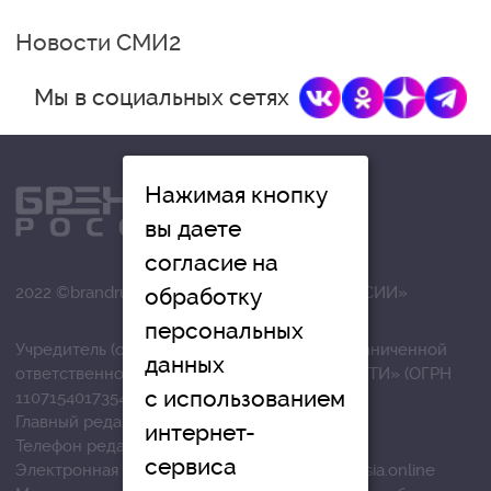
Новости СМИ2
Мы в социальных сетях
Нажимая кнопку
вы даете
согласие на
обработку
2022 ©brandrussia.online | СИ «БРЕНДЫ РОССИИ»
персональных
Учредитель (соучредители): Общество с ограниченной
данных
ответственностью «РЕГИОНАЛЬНЫЕ НОВОСТИ» (ОГРН
с использованием
1107154017354)
Главный редактор: Вострикова О.Г.
интернет-
Телефон редакции: +7 (4872) 710-803
сервиса
Электронная почта редакции:
info@brandrussia.online