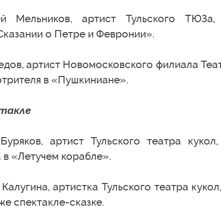
 Мельников, артист Тульского ТЮЗа,
Сказании о Петре и Февронии».
едов, артист Новомосковского филиала Теа
отрителя в «Пушкиниане».
ктакле
уряков, артист Тульского театра кукол,
 в «Летучем корабле».
Калугина, артистка Тульского театра кукол,
же спектакле-сказке.