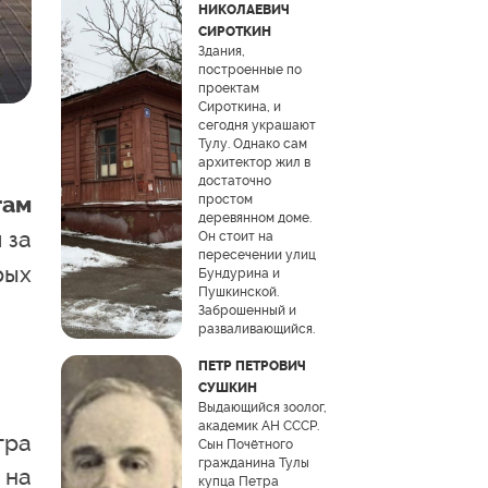
НИКОЛАЕВИЧ
СИРОТКИН
Здания,
построенные по
проектам
Сироткина, и
сегодня украшают
Тулу. Однако сам
архитектор жил в
достаточно
простом
гам
деревянном доме.
 за
Он стоит на
пересечении улиц
рых
Бундурина и
Пушкинской.
Заброшенный и
разваливающийся.
ПЕТР ПЕТРОВИЧ
СУШКИН
Выдающийся зоолог,
академик АН СССР.
тра
Сын Почётного
гражданина Тулы
 на
купца Петра