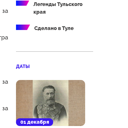
Легенды Тульского
 за
края
Сделано в Туле
тра
ДАТЫ
 за
 за
01 декабря