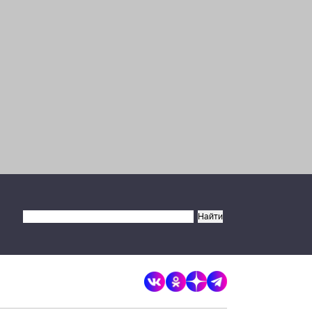
×
Разрешите сайту brandrussia.online
отправлять вам уведомления на
рабочий стол
Запретить
Разрешить