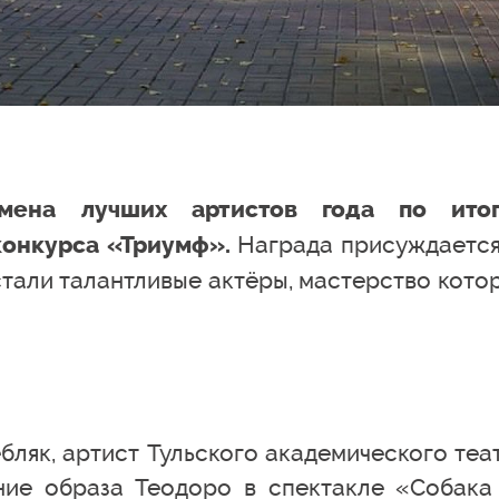
мена лучших артистов года по ито
Награда присуждается
конкурса «Триумф».
стали талантливые актёры, мастерство кото
бляк, артист Тульского академического теа
ние образа Теодоро в спектакле «Собака