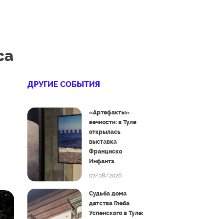
са
ДРУГИЕ СОБЫТИЯ
«Артефакты»
вечности: в Туле
открылась
выставка
Франциско
Инфантэ
07/08/2026
Судьба дома
детства Глеба
Успенского в Туле: