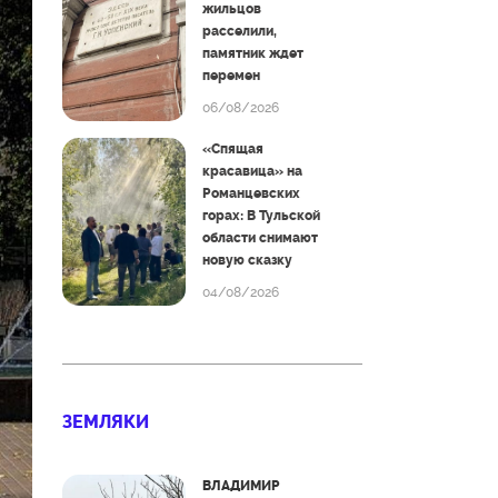
жильцов
расселили,
памятник ждет
перемен
06/08/2026
«Спящая
красавица» на
Романцевских
горах: В Тульской
области снимают
новую сказку
04/08/2026
ЗЕМЛЯКИ
ВЛАДИМИР