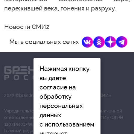
пережившей века, гонения и разруху.
Новости СМИ2
Мы в социальных сетях
Нажимая кнопку
вы даете
согласие на
2022 ©brandrussia.online | СИ «БРЕНДЫ РОССИИ»
обработку
персональных
Учредитель (соучредители): Общество с ограниченной
данных
ответственностью «РЕГИОНАЛЬНЫЕ НОВОСТИ» (ОГРН
с использованием
1107154017354)
Главный редактор: Вострикова О.Г.
интернет-