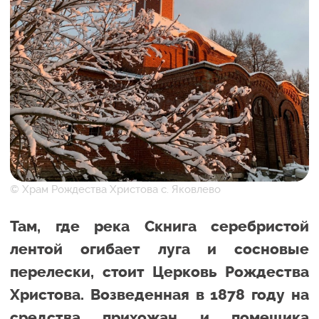
© Храм Рождества Христова с. Яковлево
Там, где река Скнига серебристой
лентой огибает луга и сосновые
перелески, стоит Церковь Рождества
Христова. Возведенная в 1878 году на
средства прихожан и помещика