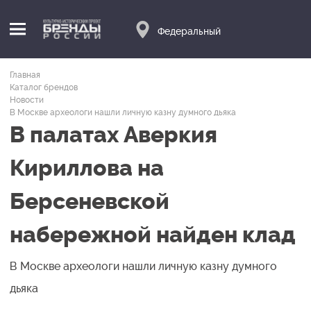
Федеральный
Главная
Каталог брендов
Новости
В Москве археологи нашли личную казну думного дьяка
В палатах Аверкия
Кириллова на
Берсеневской
набережной найден клад
В Москве археологи нашли личную казну думного
дьяка