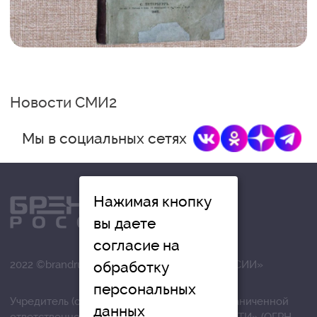
Новости СМИ2
Мы в социальных сетях
Нажимая кнопку
вы даете
согласие на
2022 ©brandrussia.online | СИ «БРЕНДЫ РОССИИ»
обработку
персональных
Учредитель (соучредители): Общество с ограниченной
данных
ответственностью «РЕГИОНАЛЬНЫЕ НОВОСТИ» (ОГРН