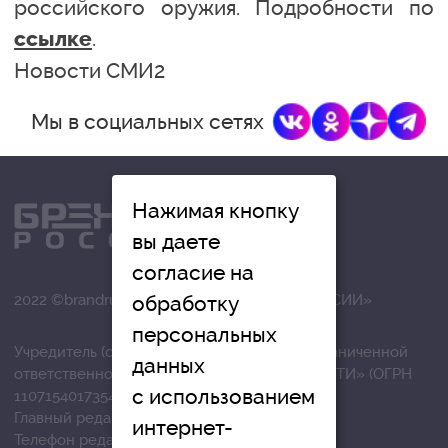
российского оружия. Подробности по
.
ссылке
Новости СМИ2
Мы в социальных сетях
Нажимая кнопку
вы даете
согласие на
2022 ©brandrussia.online | СИ «БРЕНДЫ РОССИИ»
обработку
персональных
Учредитель (соучредители): Общество с ограниченной
данных
ответственностью «РЕГИОНАЛЬНЫЕ НОВОСТИ» (ОГРН
с использованием
1107154017354)
Главный редактор: Вострикова О.Г.
интернет-
Телефон редакции: +7 (4872) 710-803