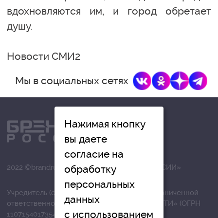
вдохновляются им, и город обретает
душу.
Новости СМИ2
Мы в социальных сетях
Нажимая кнопку
вы даете
согласие на
обработку
2022 ©brandrussia.online | СИ «БРЕНДЫ РОССИИ»
персональных
Учредитель (соучредители): Общество с ограниченной
данных
ответственностью «РЕГИОНАЛЬНЫЕ НОВОСТИ» (ОГРН
с использованием
1107154017354)