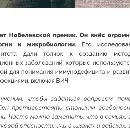
еат Нобелевской премии. Он внёс огром
Его исследова
огии и микробиологии.
нитета дали толчок к созданию мето
ционных заболеваний, которые используютс
вой для понимания иммунодефицита и разви
фекциями, включая ВИЧ.
ученым, чтобы задаться вопросом, поч
обен противостоять стольким вредонос
и. Часто можно заметить, что в семьях, 
овой опасности, или в школах и войсках, 