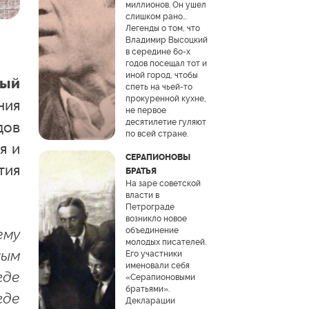
миллионов. Он ушел
слишком рано…
Легенды о том, что
Владимир Высоцкий
в середине 60-х
годов посещал тот и
иной город, чтобы
ный
спеть на чьей-то
прокуренной кухне,
ния
не первое
десятилетие гуляют
дов
по всей стране.
я и
СЕРАПИОНОВЫ
тия
БРАТЬЯ
На заре советской
власти в
Петрограде
возникло новое
объединение
ему
молодых писателей.
ным
Его участники
именовали себя
где
«Серапионовыми
братьями».
где
Декларации