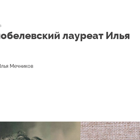
в
 нобелевский лауреат Илья
Илья Мечников