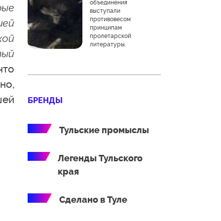
объединения
рые
выступали
противовесом
шей
принципам
кой
пролетарской
литературы.
тый
что
но,
шей
БРЕНДЫ
Тульские промыслы
Легенды Тульского
края
Сделано в Туле