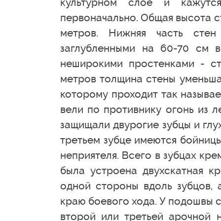
культурном слое и кажутс
первоначально. Общая высота ст
метров. Нижняя часть стен
заглубленными на 60-70 см 
неширокими простенками - ст
метров толщина стены уменьшае
которому проходит так называе
вели по противнику огонь из л
защищали двурогие зубцы и глу
третьем зубце имеются бойницы
неприятеля. Всего в зубцах кр
была устроена двухскатная кр
одной стороны вдоль зубцов, 
краю боевого хода. У подошвы с
второй или третьей арочной 