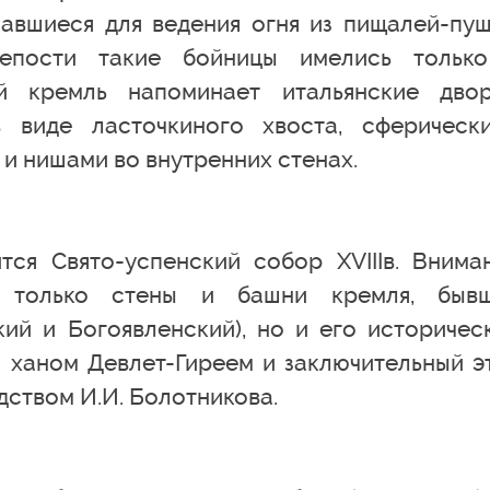
чавшиеся для ведения огня из пищалей-пуш
епости такие бойницы имелись тольк
ий кремль напоминает итальянские дво
 виде ласточкиного хвоста, сферическ
 и нишами во внутренних стенах.
ся Свято-успенский собор XVIIIв. Внима
е только стены и башни кремля, быв
ий и Богоявленский), но и его историчес
. ханом Девлет-Гиреем и заключительный э
дством И.И. Болотникова.