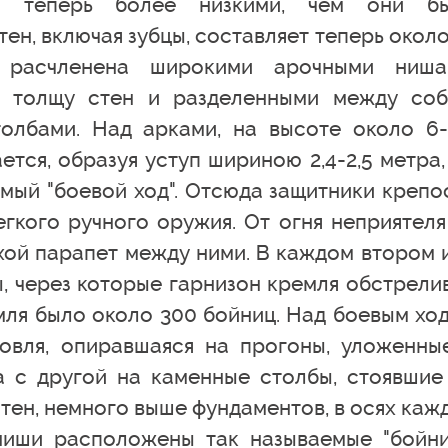
я теперь более низкими, чем они б
ен, включая зубцы, составляет теперь около
 расчленена широкими арочными ниша
в толщу стен и разделенными между со
олбами. Над арками, на высоте около 6-
тся, образуя уступ шириною 2,4-2,5 метра,
мый "боевой ход". Отсюда защитники крепо
егкого ручного оружия. От огня неприятеля
хой парапет между ними. В каждом втором 
, через которые гарнизон кремля обстрели
емля было около 300 бойниц. Над боевым хо
овля, опиравшаяся на прогоны, уложенны
а с другой на каменные столбы, стоявшие
тен, немного выше фундаментов, в осях каж
ниши расположены так называемые "бойн