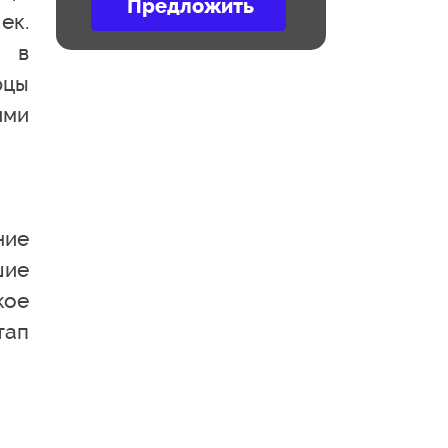
ек.
о в
рцы
ими
ние
шие
кое
тап