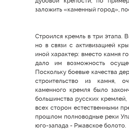
дубовой крепости, по пример
заложить «каменный город», пос
Строился кремль в три этапа. Вн
но в связи с активизацией кры
иной характер: вместо камня г
дало им возможность осуще
Поскольку боевые качества дере
строительство из камня, о
каменного кремля было законч
большинства русских кремлей, 
всех сторон естественными пр
прошлом полноводные реки Упа 
юго-запада - Ржавское болото.