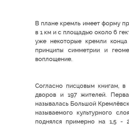
В плане кремль имеет форму п
в 1 км и с площадью около 6 ге
уже некоторые кремли конца 
принципы симметрии и геоме
воплощение.
Согласно писцовым книгам, в 
дворов и 197 жителей. Перв
называлась Большой Кремлёвск
называемого культурного сло
поднялся примерно на 1,5 - 