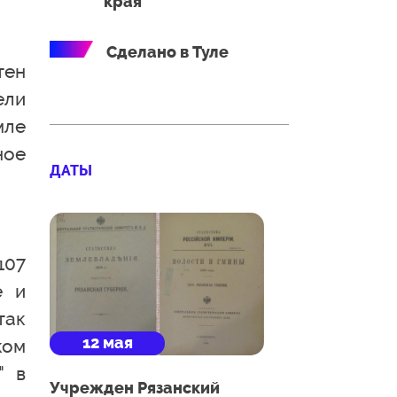
края
Сделано в Туле
тен
ели
мле
ное
ДАТЫ
107
е и
так
12 мая
ком
" в
Учрежден Рязанский