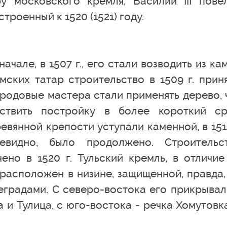
у московского кремля, Василий III пове
троенный к 1520 (1521) году.
ачале, в 1507 г., его стали возводить из кам
мских татар строительство в 1509 г. прин
ородовые мастера стали применять дерево, 
ствить постройку в более короткий ср
вянной крепости уступали каменной, в 1514
чевидно, было продолжено. Строительс
ено в 1520 г. Тульский кремль, в отличие
расположен в низине, защищенной, правда,
еградами. С северо-востока его прикрывал
и Тулица, с юго-востока - речка Хомутовка