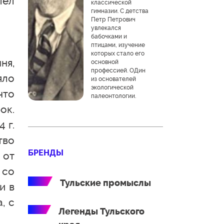
лел
классической
гимназии. С детства
Петр Петрович
увлекался
бабочками и
птицами, изучение
которых стало его
ня,
основной
профессией. ОДин
яло
из основателей
экологической
что
палеонтологии.
ок.
 г.
тво
БРЕНДЫ
 от
 со
Тульские промыслы
и в
, с
Легенды Тульского