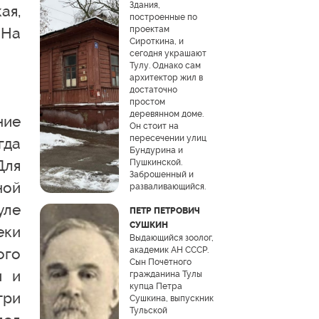
Здания,
ая,
построенные по
 На
проектам
Сироткина, и
сегодня украшают
Тулу. Однако сам
архитектор жил в
достаточно
простом
деревянном доме.
ние
Он стоит на
пересечении улиц
гда
Бундурина и
Для
Пушкинской.
Заброшенный и
ной
разваливающийся.
уле
ПЕТР ПЕТРОВИЧ
СУШКИН
еки
Выдающийся зоолог,
ого
академик АН СССР.
Сын Почётного
и и
гражданина Тулы
купца Петра
три
Сушкина, выпускник
Тульской