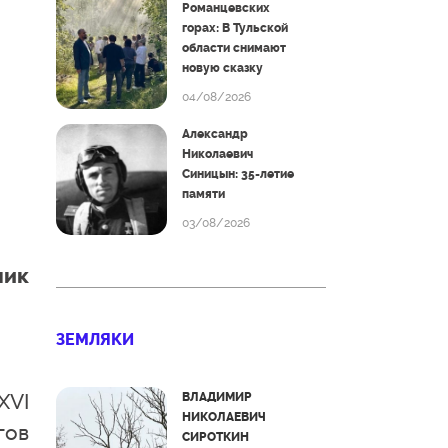
Романцевских
горах: В Тульской
области снимают
новую сказку
04/08/2026
Александр
Николаевич
Синицын: 35-летие
памяти
03/08/2026
ник
ЗЕМЛЯКИ
XVI
ВЛАДИМИР
НИКОЛАЕВИЧ
гов
СИРОТКИН