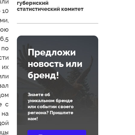
ыли
губернский
статистический комитет
 10
ми,
бою
6,5
 по
Предложи
сти
новость или
 их
бренд!
или
вал
дом
Знаете об
уникальном бренде
е с
или событии своего
 на
региона? Пришлите
нам!
дой
ицы