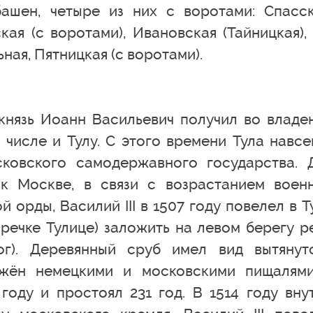
ашен, четыре из них с воротами: Спасск
кая (с воротами), Ивановская (Тайницкая),
ная, Пятницкая (с воротами).
 князь Иоанн Васильевич получил во владе
 числе и Тулу. С этого времени Тула навсе
ковского самодержавного государства. 
 к Москве, в связи с возрастанием воен
орды, Василий III в 1507 году повелел в Т
речке Тулице) заложить на левом берегу р
ог). Деревянный сруб имел вид вытянут
ужён немецкими и московскими пищалям
году и простоял 231 год. В 1514 году вну