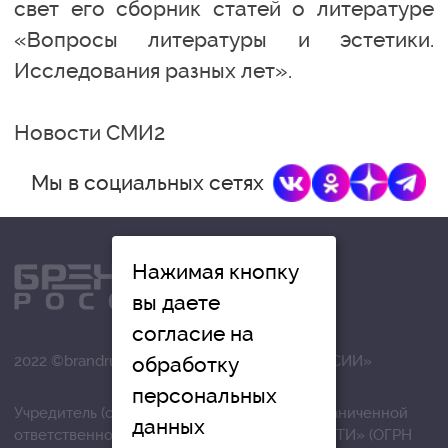
свет его сборник статей о литературе
«Вопросы литературы и эстетики.
Исследования разных лет».
Новости СМИ2
Мы в социальных сетях
Нажимая кнопку
вы даете
согласие на
2022 ©brandrussia.online | СИ «БРЕНДЫ РОССИИ»
обработку
персональных
Учредитель (соучредители): Общество с ограниченной
данных
ответственностью «РЕГИОНАЛЬНЫЕ НОВОСТИ» (ОГРН