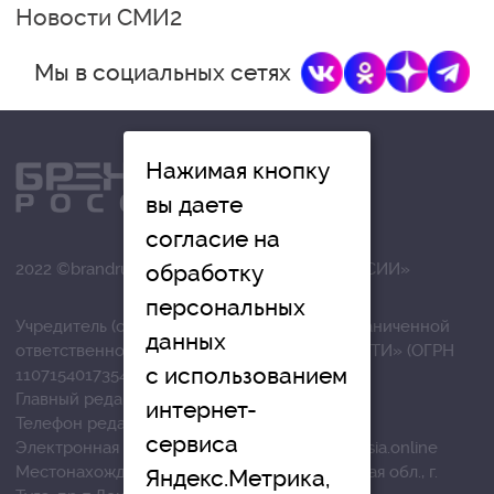
Новости СМИ2
Мы в социальных сетях
Нажимая кнопку
вы даете
согласие на
обработку
2022 ©brandrussia.online | СИ «БРЕНДЫ РОССИИ»
персональных
Учредитель (соучредители): Общество с ограниченной
данных
ответственностью «РЕГИОНАЛЬНЫЕ НОВОСТИ» (ОГРН
с использованием
1107154017354)
Главный редактор: Вострикова О.Г.
интернет-
Телефон редакции: +7 (4872) 710-803
сервиса
Электронная почта редакции:
info@brandrussia.online
Местонахождение редакции: 300041, Тульская обл., г.
Яндекс.Метрика,