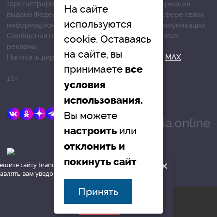
зарегистрированных средств массовой информации
На сайте
выдана Федеральной службой по надзору в сфере связи,
используются
информационных технологий и массовых коммуникаций
Сообщения на сером фоне размещены на правах
cookie. Оставаясь
рекламы
на сайте, вы
Написать директору в телеграм
@mazov
или
MAX
принимаете
все
16+
условия
использования.
E-mail:
Вы можете
info@brandrussia.online
или
настроить
отклонить и
покинуть сайт
×
ешите сайту brandrussia.online
авлять вам уведомления на рабочий
наверх
Принять
© «Бренды России», 2015
Разрешить
Запретить