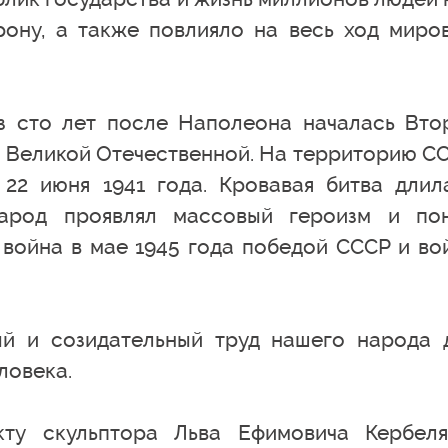
рону, а также повлияло на весь ход миро
 сто лет после Наполеона началась Вто
ли Великой Отечественной. На территорию С
22 июня 1941 года. Кровавая битва длил
народ проявлял массовый героизм и по
 война в мае 1945 года победой СССР и во
й и созидательный труд нашего народа 
ловека.
кту скульптора Льва Ефимовича Кербел