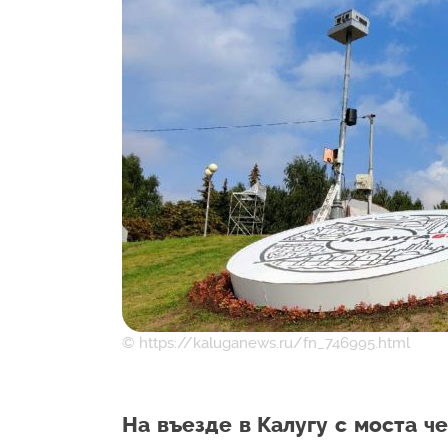
© https://kaluganews.ru/fn_746995.html
На въезде в Калугу с моста ч