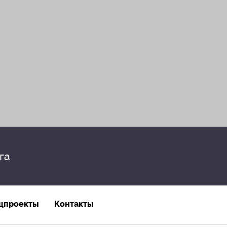
га
цпроекты
Контакты