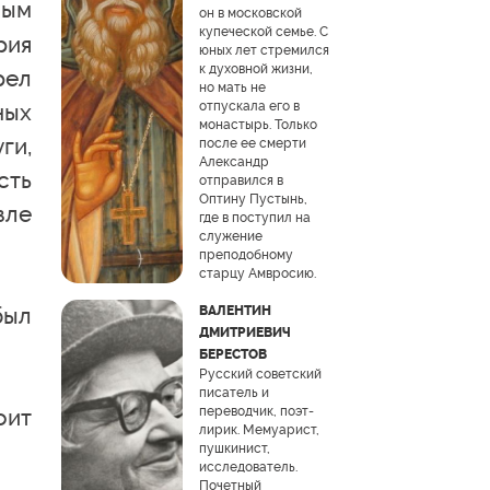
ным
он в московской
купеческой семье. С
рия
юных лет стремился
к духовной жизни,
рел
но мать не
ных
отпускала его в
монастырь. Только
ги,
после ее смерти
Александр
сть
отправился в
Оптину Пустынь,
зле
где в поступил на
служение
преподобному
старцу Амвросию.
был
ВАЛЕНТИН
ДМИТРИЕВИЧ
БЕРЕСТОВ
Русский советский
писатель и
оит
переводчик, поэт-
лирик. Мемуарист,
пушкинист,
исследователь.
Почетный