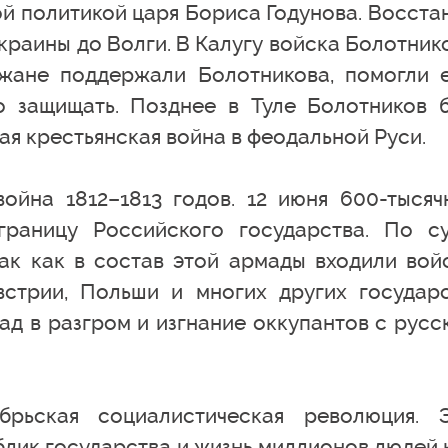
й политикой царя Бориса Годунова. Восста
краины до Волги. В Калугу войска Болотник
ужане поддержали Болотникова, помогли 
о защищать. Позднее в Туле Болотников 
вая крестьянская война в феодальной Руси.
ойна 1812–1813 годов. 12 июня 600-тысяч
раницу Российского государства. По су
так как в состав этой армады входили вой
встрии, Польши и многих других государс
д в разгром и изгнание оккупантов с русс
рьская социалистическая революция. 
лик государства и жизнь миллионов людей 