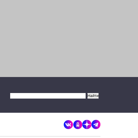
×
Разрешите сайту brandrussia.online
отправлять вам уведомления на
рабочий стол
Запретить
Разрешить