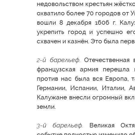
недовольством крестьян жёстко
охватило более 70 городов от У
вошли 8 декабря 1606 г. Кал
укрепить город и успешно ег
схвачен и казнён. Это была пер
2-й барельеф.
Отечественная в
французская армия перешла г
против нас была вся Европа, 
Германии, Испании, Италии, А
Калужане внесли огромный вкла
земли.
3-й барельеф.
Великая Октяб
событие полностью изменило об