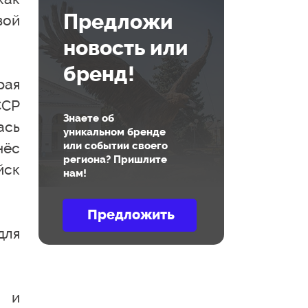
Предложи
вой
новость или
бренд!
рая
ССР
Знаете об
ась
уникальном бренде
нёс
или событии своего
региона? Пришлите
йск
нам!
для
я и