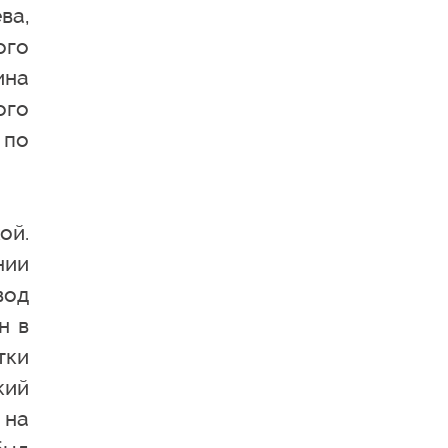
ва,
ого
ина
ого
 по
ой.
нии
вод
н в
тки
кий
 на