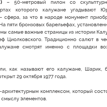
– 50-метровый пилон со скульптур
)
ертах которого калужане угадывают Ю
 – сфера, за что в народе монумент приоб
На пяти бронзовых барельефах, установлен
ены самые важные страницы из истории Калу
ф Циолковского. Традиционно салют в че
алужане смотрят именно с площадки во
ли, как называют его калужане, Шарик, 
открыт 29 октября 1977 года.
о-архитектурным комплексом, который сост
о смыслу элементов.