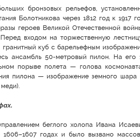
больших бронзовых рельефов, установлен
ания Болотникова через 1812 год к 1917 го
разы героев Великой Отечественной войн
 Перед входом на торжественную лестниц
 гранитный куб с барельефным изображен
весь ансамбль 50-метровый пилон. На его 
ьном порыве полета — голова космонавт
ния пилона — изображение земного шара 
меди).
фах.
правлением беглого холопа Ивана Исаев
в 1606–1607 годах и было вызвано массо