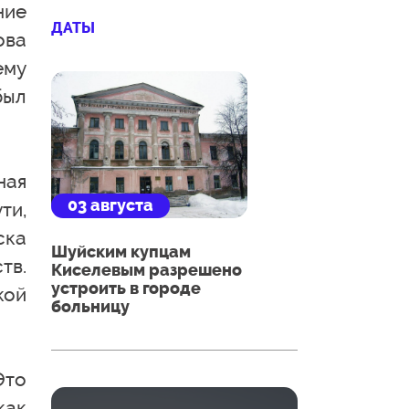
ние
ДАТЫ
ова
ему
был
ная
03 августа
ти,
ска
Шуйским купцам
тв.
Киселевым разрешено
устроить в городе
кой
больницу
Это
как