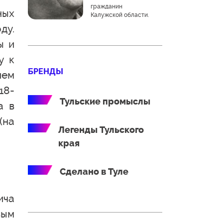
гражданин
ных
Калужской области.
ду.
ы и
у к
БРЕНДЫ
ием
18-
Тульские промыслы
а в
(на
Легенды Тульского
края
Сделано в Туле
ича
вым