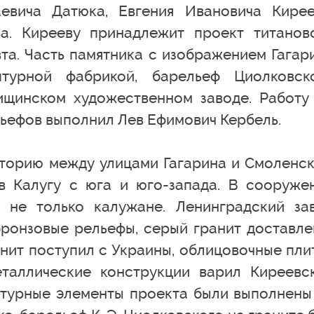
евича Датюка, Евгения Ивановича Кирее
а. Кирееву принадлежит проект титанов
та. Часть памятника с изображением Гагар
птурной фабрикой, барельеф Циолковск
щинском художественном заводе. Работу
ьефов выполнил Лев Ефимович Кербель.
торию между улицами Гагарина и Смоленск
в Калугу с юга и юго-запада. В сооруже
 не только калужане. Ленинградский за
ронзовые рельефы, серый гранит доставле
анит поступил с Украины, облицовочные пли
таллические конструкции варил Киреевс
ьптурные элементы проекта были выполнены