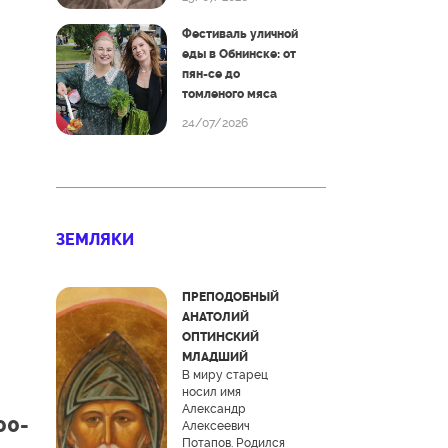
Фестиваль уличной
еды в Обнинске: от
пян-се до
томленого мяса
24/07/2026
ЗЕМЛЯКИ
ПРЕПОДОБНЫЙ
АНАТОЛИЙ
ОПТИНСКИЙ
МЛАДШИЙ
В миру старец
носил имя
Александр
00-
Алексеевич
Потапов. Родился