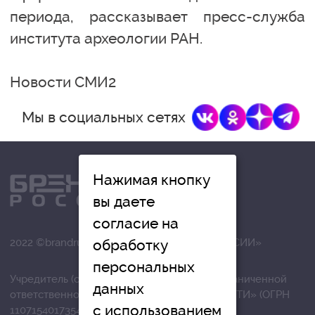
периода, рассказывает пресс-служба
института археологии РАН.
Новости СМИ2
Мы в социальных сетях
Нажимая кнопку
вы даете
согласие на
2022 ©brandrussia.online | СИ «БРЕНДЫ РОССИИ»
обработку
персональных
Учредитель (соучредители): Общество с ограниченной
данных
ответственностью «РЕГИОНАЛЬНЫЕ НОВОСТИ» (ОГРН
с использованием
1107154017354)