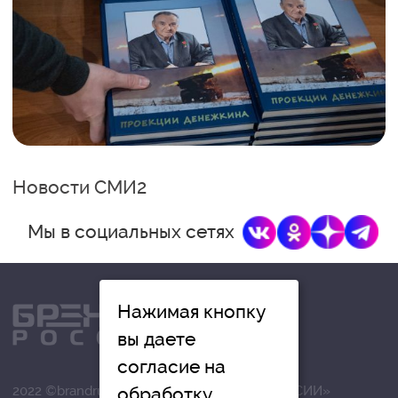
Новости СМИ2
Мы в социальных сетях
Нажимая кнопку
вы даете
согласие на
2022 ©brandrussia.online | СИ «БРЕНДЫ РОССИИ»
обработку