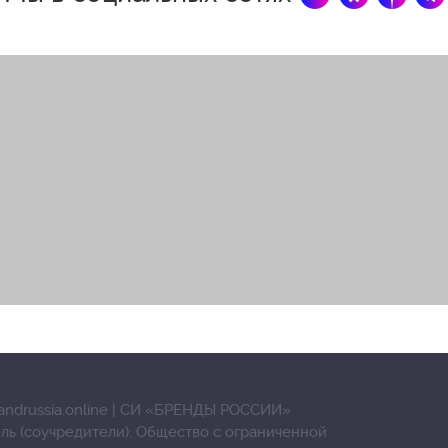
andrussia.online | СИ «БРЕНДЫ РОССИИ»
ль (соучредители): Общество с ограниченной