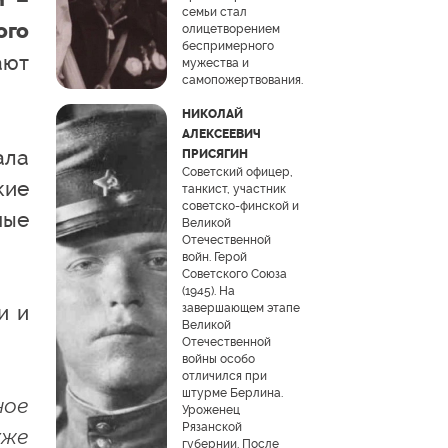
семьи стал
ого
олицетворением
беспримерного
ют
мужества и
самопожертвования.
НИКОЛАЙ
АЛЕКСЕЕВИЧ
ала
ПРИСЯГИН
Советский офицер,
кие
танкист, участник
советско-финской и
ные
Великой
Отечественной
войн. Герой
Советского Союза
(1945). На
и и
завершающем этапе
Великой
Отечественной
войны особо
отличился при
штурме Берлина.
ное
Уроженец
Рязанской
кже
губернии. После