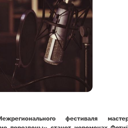
ежрегионального фестиваля масте
кие перезвоны» станет иеромонах Фоти