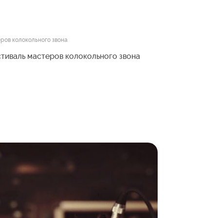
ров колокольного звона
стиваль мастеров колокольного звона