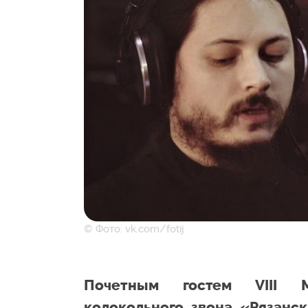
© Фото: vk.com/fotij
Почетным гостем VIII М
колокольного звона «Рязанс