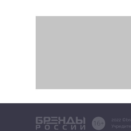
2022 ©br
Учредите