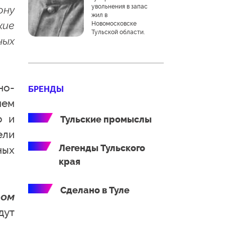
увольнения в запас
ону
жил в
кие
Новомосковске
Тульской области.
ных
но-
БРЕНДЫ
нем
о и
Тульские промыслы
ели
Легенды Тульского
ных
края
Сделано в Туле
ром
дут