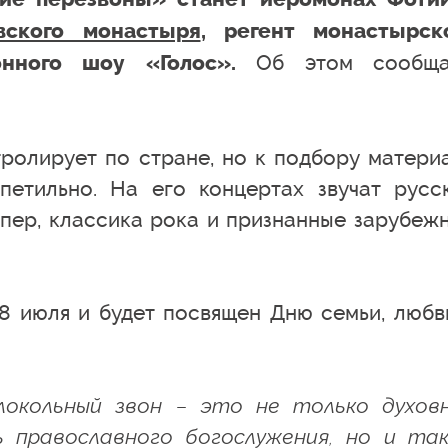
вского монастыря
, регент монастырск
Об этом сообща
онного шоу «Голос».
ролирует по стране, но к подбору матери
петильно. На его концертах звучат русс
опер, классика рока и признанные зарубеж
 8 июля и будет посвящен Дню семьи, любв
локольный звон – это не только духов
ь православного богослужения, но и та