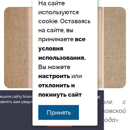
На сайте
используются
cookie. Оставаясь
на сайте, вы
принимаете
все
условия
использования.
Вы можете
или
настроить
отклонить и
покинуть сайт
×
ешите сайту brandrussia.online
И.Ф. Афремов. Куликово поле, с
авлять вам уведомления на рабочий
реставрированным планом Куликовской
наверх
Принять
битвы в 8-й день сентября 1380 года»
Разрешить
Запретить