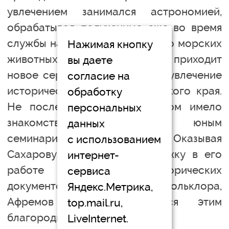
увлечением занимался астрономией,
обрабатывал полученные еще во время
службы на флоте наблюдения о морских
Нажимая кнопку
животных. В Туле к Афремову приходит
вы даете
новое серьезное увлечение - увлечение
согласие на
историческим прошлым Тульского края.
обработку
Не последнюю роль при этом имело
персональных
знакомство Афремова с юным
данных
семинаристом Сахаровым. Оказывая
с использованием
Сахарову моральную поддержку в его
интернет-
работе по сбору исторических
сервиса
документов и местного фольклора,
Яндекс.Метрика,
Афремов и сам увлекся этим
top.mail.ru,
благородным занятием.
LiveInternet.