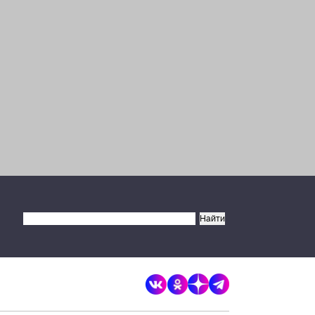
×
Разрешите сайту brandrussia.online
отправлять вам уведомления на
рабочий стол
Запретить
Разрешить