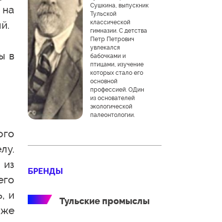
Сушкина, выпускник
 на
Тульской
й.
классической
гимназии. С детства
Петр Петрович
увлекался
ы в
бабочками и
птицами, изучение
которых стало его
основной
профессией. ОДин
из основателей
экологической
палеонтологии.
ого
лу.
 из
БРЕНДЫ
его
, и
Тульские промыслы
 же