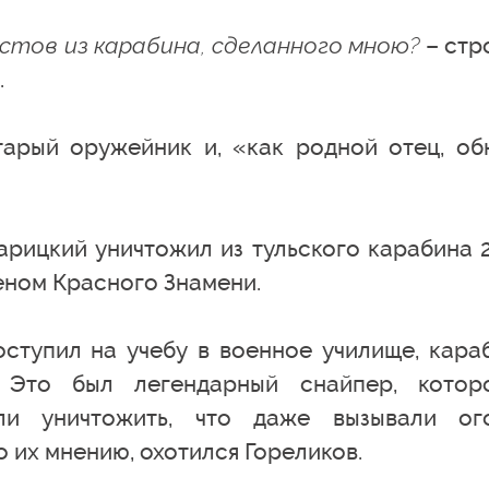
истов из карабина, сделанного мною?
– стр
.
арый оружейник и, «как родной отец, об
арицкий уничтожил из тульского карабина 
еном Красного Знамени.
оступил на учебу в военное училище, кара
. Это был легендарный снайпер, котор
али уничтожить, что даже вызывали ог
по их мнению, охотился Гореликов.