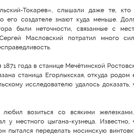
льский-Токарев», слышали даже те, кто
о его создателе знают куда меньше. Дол
тора были неточности, связанные с мес
 Сергей Масловский потратил много си
есправедливость.
 1871 года в станице Мечётинской Ростовс
азана станица Егорлыкская, откуда родом 
льскому исследователю удалось доказать, 
 любил возиться со всякими железками
л у местного цыгана-кузнеца. Известно, 
н пытался переделать мосинскую винтовк