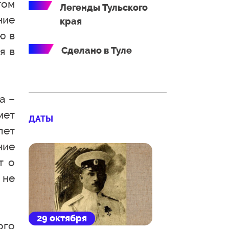
том
Легенды Тульского
ние
края
ю в
я в
Сделано в Туле
а –
мет
ДАТЫ
лет
ние
т о
 не
29 октября
ого