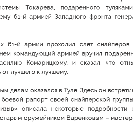
истемы Токарева, подаренного тулякам
ему 61-й армией Западного фронта генер
ях 61-й армии проходил слет снайперов,
 нем командующий армией вручил подарен
асилию Комарицкому, и сказал, что отн
 от лучшего к лучшему.
м делам оказался в Туле. Здесь он встрети
боевой рапорт своей снайперской группы
ризыв» описала некоторые подробности 
со старым оружейником Варенковым – мастер