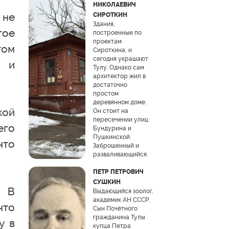
НИКОЛАЕВИЧ
 не
СИРОТКИН
Здания,
гое
построенные по
проектам
том
Сироткина, и
сегодня украшают
л и
Тулу. Однако сам
архитектор жил в
достаточно
простом
деревянном доме.
кой
Он стоит на
пересечении улиц
его
Бундурина и
Пушкинской.
что
Заброшенный и
разваливающийся.
ПЕТР ПЕТРОВИЧ
СУШКИН
. В
Выдающийся зоолог,
академик АН СССР.
что
Сын Почётного
гражданина Тулы
у в
купца Петра