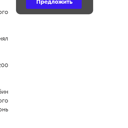
ого
нял
200
бин
ого
онь