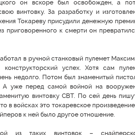
оцкого он вскоре был освобожден, а по
свою винтовку. За разработку и изготовле
жения Токареву присудили денежную преми
из приговоренного к смерти он превратилс
аботал в ручной станковый пулемет Максим
 конструкторский успех. Хотя сам пуле
ень недолго. Потом был знаменитый писто
. А уже перед самой войной на вооруже
аменитую винтовку СВТ. По сей день пишу
 что в войсках это токаревское произведение
айперов к ней было другое отношение.
ной из таких винтовок – снайперск