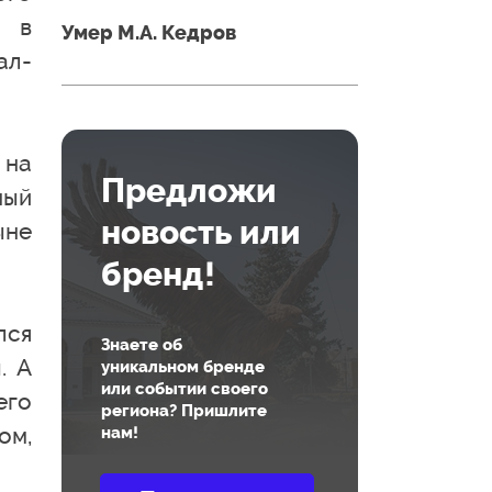
и в
Умер М.А. Кедров
ал-
 на
Предложи
ный
новость или
ыне
бренд!
лся
Знаете об
. А
уникальном бренде
или событии своего
его
региона? Пришлите
ом,
нам!