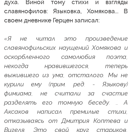
духа. Виной тому стихи и взгляды
славянофилов: Языковка, Хомякова... В
своем дневнике Герцен записал:
«Я не читал это произведение
славянофильских наущений Хомякова и
оскорбленного самолюбия поэта,
некогда нравившегося, теперь
выжившего из ума, отсталого. Мы не
курили ему (прим. ред. - Языкову)
фимиама, не считали за счастие
разделять его томную беседу. … А
Аксаков написал премилые стихи,
отказываясь от Дмитрия Коптева и
Вигеля. Это свой круг стариков,