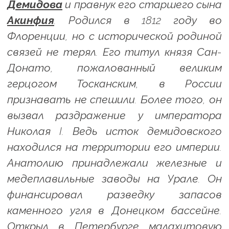
Демидова
и правнук его старшего сына
Акинфия
. Родился в 1812 году во
Флоренции, но с исторической родиной
связей не терял. Его титул князя Сан-
Донато, пожалованный великим
герцогом Тосканским, в России
признавать не спешили. Более того, он
вызвал раздражение у императора
Николая I. Ведь исток демидовского
находился на территории его империи.
Анатолию принадлежали железные и
медеплавильные заводы на Урале. Он
финансировал разведку запасов
каменного угля в Донецком бассейне.
Открыл в Петербурге малахитовую