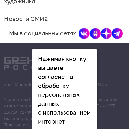
художника.
Новости СМИ2
Мы в социальных сетях
Нажимая кнопку
вы даете
согласие на
обработку
2022 ©brandrussia.online | СИ «БРЕНДЫ РОССИИ»
персональных
Учредитель (соучредители): Общество с ограниченной
данных
ответственностью «РЕГИОНАЛЬНЫЕ НОВОСТИ» (ОГРН
с использованием
1107154017354)
Главный редактор: Вострикова О.Г.
интернет-
Телефон редакции: +7 (4872) 710-803