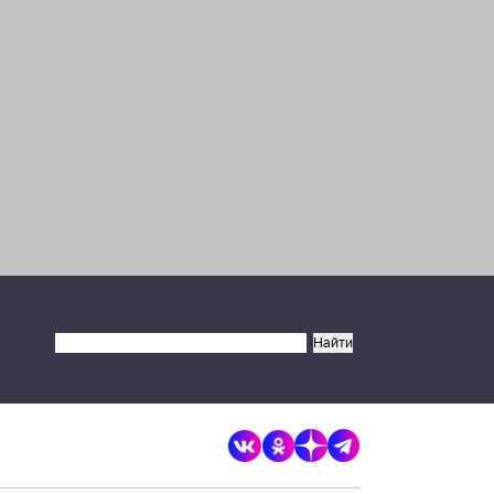
×
Разрешите сайту brandrussia.online
отправлять вам уведомления на
рабочий стол
Запретить
Разрешить