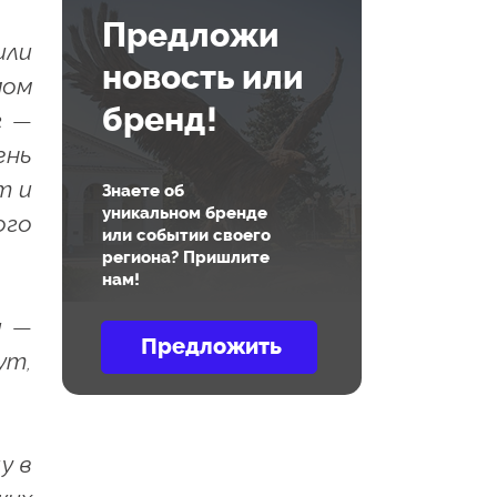
Предложи
или
новость или
мом
бренд!
г —
ень
т и
Знаете об
уникальном бренде
ого
или событии своего
региона? Пришлите
нам!
и —
ут,
у в