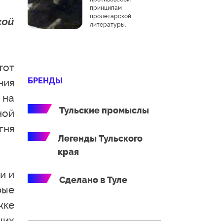
принципам
пролетарской
кой
литературы.
тот
БРЕНДЫ
ния
 на
Тульские промыслы
ной
гня
Легенды Тульского
края
и и
Сделано в Туле
рые
жке
ших