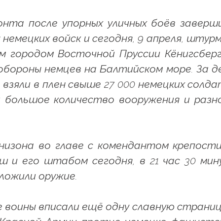
онта после упорных уличных боёв заверш
 немецких войск и сегодня, 9 апреля, штур
м городом Восточной Пруссии Кёнигсбер
бороны немцев на Балтийском море. За д
 взяли в плен свыше 27 000 немецких солда
 большое количество вооружения и разн
низона во главе с комендантом крепост
 и его штабом сегодня, в 21 час 30 мин
ложили оружие.
е воины вписали ещё одну славную страниц