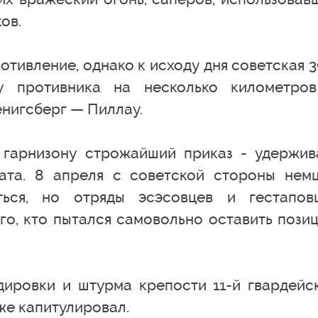
ов.
тивление, однако к исходу дня советская 3
у противника на несколько километро
нигсберг — Пиллау.
 гарнизону строжайший приказ - удержив
ата. 8 апреля с советской стороны нем
ться, но отряды эсэсовцев и гестапов
о, кто пытался самовольно оставить позиц
ировки и штурма крепости 11-й гвардейс
же капитулировал.