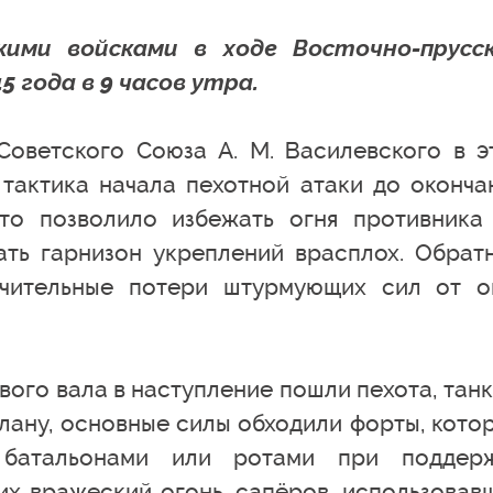
ими войсками в ходе Восточно-прусс
5 года в 9 часов утра.
оветского Союза А. М. Василевского в э
тактика начала пехотной атаки до оконча
что позволило избежать огня противника
ать гарнизон укреплений врасплох. Обрат
ачительные потери штурмующих сил от о
вого вала в наступление пошли пехота, танк
лану, основные силы обходили форты, кото
 батальонами или ротами при поддер
их вражеский огонь, сапёров, использовав