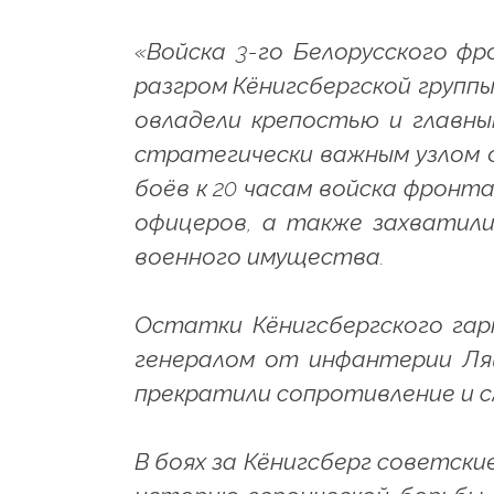
«Войска 3-го Белорусского фр
разгром Кёнигсбергской группы
овладели крепостью и главны
стратегически важным узлом о
боёв к 20 часам войска фронта
офицеров, а также захватили
военного имущества.
Остатки Кёнигсбергского гар
генералом от инфантерии Ляш
прекратили сопротивление и с
В боях за Кёнигсберг советски