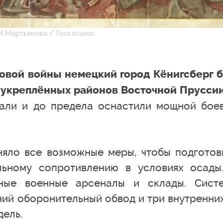
.Мартьянова / Госкаталог
ровой войны немецкий город Кёнигсберг 
укреплённых районов Восточной Пруссии
вали и до предела оснастили мощной бое
яло все возможные меры, чтобы подготов
льному сопротивлению в условиях осады
нные военные арсеналы и склады. Сист
ий оборонительный обвод и три внутренних
дель.