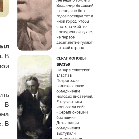
Легенды о том, что
Владимир Высоцкий
в середине 60-х
годов посещал тот и
иной город, чтобы
спеть на чьей-то
прокуренной кухне,
не первое
десятилетие гуляют
был
по всей стране.
В
.
СЕРАПИОНОВЫ
вой
БРАТЬЯ
На заре советской
власти в
Петрограде
возникло новое
объединение
ить
молодых писателей.
Его участники
. В
именовали себя
«Серапионовыми
ема
братьями».
. В
Декларации
объединения
выступали
противовесом