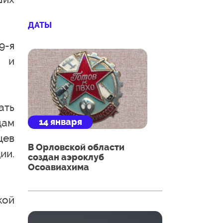
ДАТЫ
9-я
в и
ать
14 января
цам
цев
В Орловской области
ии.
создан аэроклуб
Осоавиахима
кой