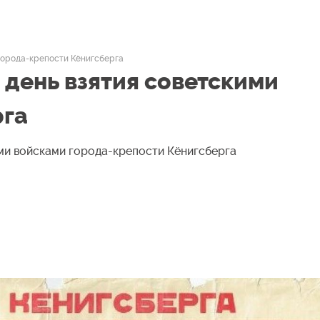
 города-крепости Кёнигсберга
– день взятия советскими
рга
кими войсками города-крепости Кёнигсберга