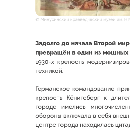
© Минусинский краеведческий музей им. Н.М
Задолго до начала Второй ми
превращён в один из мощных 
1930-х крепость модернизиро
техникой.
Германское командование прин
крепость Кёнигсберг к длите
городе имелись многочисле
обороны включала в себя внешн
центре города находилась цита