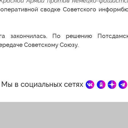
 Красной Армии против немецко-фашистс
в оперативной сводке Советского информб
рга закончилась. По решению Потсдамс
ередаче Советскому Союзу.
Мы в социальных сетях