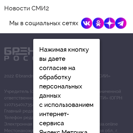
Новости СМИ2
Мы в социальных сетях
Нажимая кнопку
вы даете
согласие на
обработку
2022 ©brandrussia.online | СИ «БРЕНДЫ РОССИИ»
персональных
Учредитель (соучредители): Общество с ограниченной
данных
ответственностью «РЕГИОНАЛЬНЫЕ НОВОСТИ» (ОГРН
с использованием
1107154017354)
Главный редактор: Вострикова О.Г.
интернет-
Телефон редакции: +7 (4872) 710-803
сервиса
Электронная почта редакции:
info@brandrussia.online
Местонахождение редакции: 300041, Тульская обл., г.
Яндекс.Метрика,