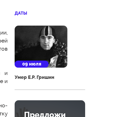
ДАТЫ
ии,
рей
тов
09 июля
ы и
Умер Е.Р. Гришин
е и
но-
Предложи
тку