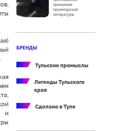
ов,
принципам
пролетарской
иты
литературы.
ая)
БРЕНДЫ
ный
.
Тульские промыслы
кая
Легенды Тульского
нем
края
та,
кой
Сделано в Туле
и и
тры