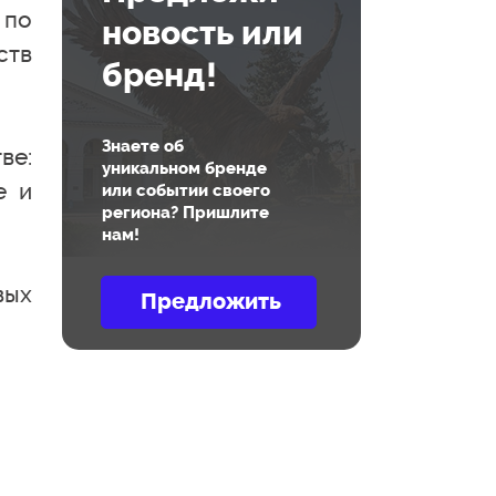
 по
новость или
ств
бренд!
Знаете об
ве:
уникальном бренде
е и
или событии своего
региона? Пришлите
нам!
вых