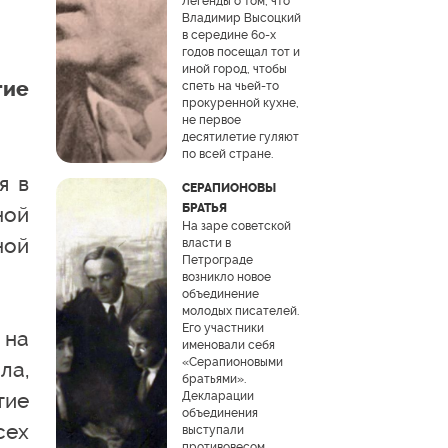
Легенды о том, что
Владимир Высоцкий
в середине 60-х
годов посещал тот и
иной город, чтобы
тие
спеть на чьей-то
прокуренной кухне,
не первое
десятилетие гуляют
по всей стране.
я в
СЕРАПИОНОВЫ
БРАТЬЯ
ной
На заре советской
ной
власти в
Петрограде
возникло новое
объединение
молодых писателей.
Его участники
 на
именовали себя
«Серапионовыми
ла,
братьями».
тие
Декларации
объединения
сех
выступали
противовесом