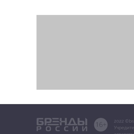
2022 ©br
Учредите