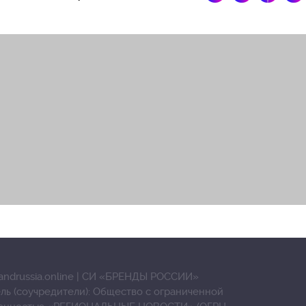
andrussia.online | СИ «БРЕНДЫ РОССИИ»
ль (соучредители): Общество с ограниченной