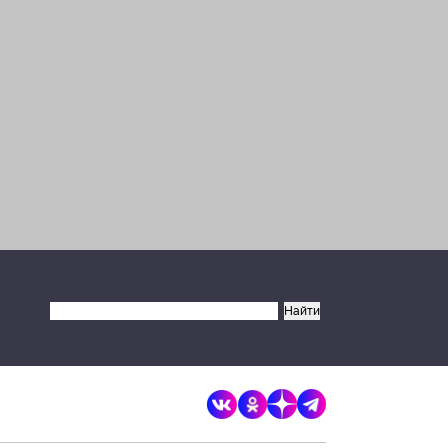
×
Разрешите сайту brandrussia.online
отправлять вам уведомления на
рабочий стол
Запретить
Разрешить