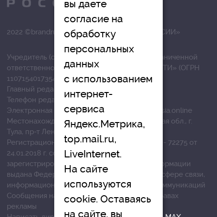
вы даете
согласие на
обработку
2022 ©brandrussia.online | СИ «БРЕНДЫ РОССИИ»
персональных
Учредитель (соучредители): Общество с ограниченной
данных
ответственностью «РЕГИОНАЛЬНЫЕ НОВОСТИ» (ОГРН
с использованием
1107154017354)
Главный редактор: Вострикова О.Г.
интернет-
Телефон редакции: +7 (4872) 710-803
сервиса
Электронная почта редакции:
info@brandrussia.online
Местонахождение редакции: 300041, Тульская обл., г.
Яндекс.Метрика,
Тула, пр-т Ленина, д. 57/114 офис 301.
top.mail.ru,
Регистрационный номер: серия ЭЛ № ФС 77 - 72275 от
LiveInternet.
24.01.2018 г. согласно выписке из реестра
зарегистрированных средств массовой информации
На сайте
выдана Федеральной службой по надзору в сфере связи,
используются
информационных технологий и массовых коммуникаций
Сообщения на сером фоне размещены на правах
cookie. Оставаясь
рекламы
на сайте, вы