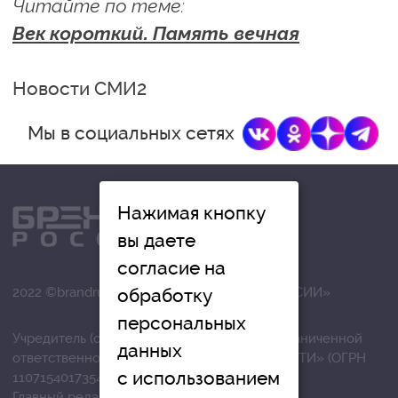
Читайте по теме:
Век короткий. Память вечная
Новости СМИ2
Мы в социальных сетях
Нажимая кнопку
вы даете
согласие на
2022 ©brandrussia.online | СИ «БРЕНДЫ РОССИИ»
обработку
персональных
Учредитель (соучредители): Общество с ограниченной
данных
ответственностью «РЕГИОНАЛЬНЫЕ НОВОСТИ» (ОГРН
с использованием
1107154017354)
Главный редактор: Вострикова О.Г.