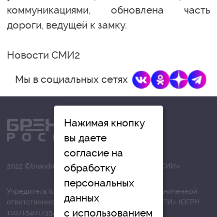
коммуникациями, обновлена часть
дороги, ведущей к замку.
Новости СМИ2
Мы в социальных сетях
Нажимая кнопку
вы даете
согласие на
2022 ©brandrussia.online | СИ «БРЕНДЫ РОССИИ»
обработку
персональных
Учредитель (соучредители): Общество с ограниченной
данных
ответственностью «РЕГИОНАЛЬНЫЕ НОВОСТИ» (ОГРН
с использованием
1107154017354)