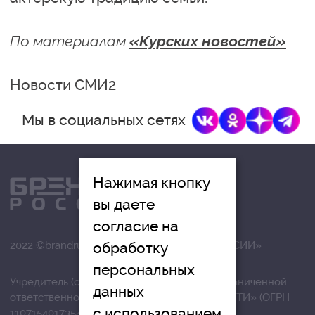
По материалам
«Курских новостей»
Новости СМИ2
Мы в социальных сетях
Нажимая кнопку
вы даете
согласие на
обработку
2022 ©brandrussia.online | СИ «БРЕНДЫ РОССИИ»
персональных
Учредитель (соучредители): Общество с ограниченной
данных
ответственностью «РЕГИОНАЛЬНЫЕ НОВОСТИ» (ОГРН
с использованием
1107154017354)