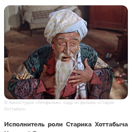
© Киностудия «Ленфильм». кадр из фильма «Старик
Хоттабыч»
Исполнитель роли Старика Хоттабыча