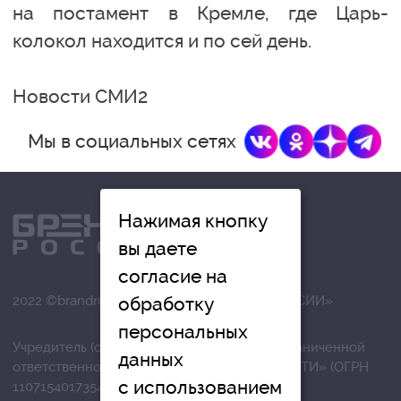
на постамент в Кремле, где Царь-
колокол находится и по сей день.
Новости СМИ2
Мы в социальных сетях
Нажимая кнопку
вы даете
согласие на
обработку
2022 ©brandrussia.online | СИ «БРЕНДЫ РОССИИ»
персональных
Учредитель (соучредители): Общество с ограниченной
данных
ответственностью «РЕГИОНАЛЬНЫЕ НОВОСТИ» (ОГРН
с использованием
1107154017354)